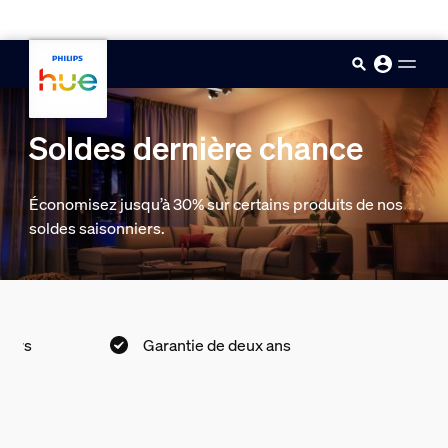
skip.to.main.content
Soldes dernière chance
Économisez jusqu’à 30% sur certains produits de nos
soldes saisonniers.
ours
Garantie de deux ans