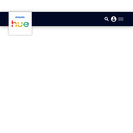
skip.to.main.content