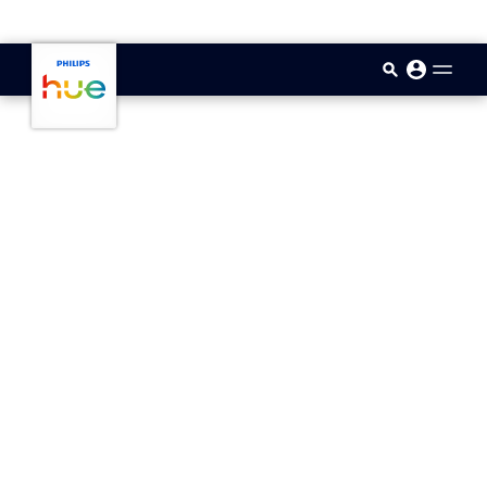
skip.to.main.content