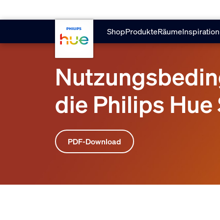
skip.to.main.content
Shop
Produkte
Räume
Inspiration
Nutzungsbedin
die Philips Hu
PDF-Download