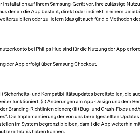
 Installation auf Ihrem Samsung-Gerät vor. Ihre zulässige Nutzu
, aus denen die App besteht, direkt oder indirekt in einem belie
weiterzuleiten oder zu liefern (das gilt auch für die Methoden 
utzerkonto bei Philips Hue sind für die Nutzung der App erford
ung der App erfolgt über Samsung Checkout.
(i) Sicherheits- und Kompatibilitätsupdates bereitstellen, die 
ter funktioniert; (ii) Änderungen am App-Design und dem Ben
r Branding-Richtlinien dienen; (iii) Bug- und Crash-Fixes und/o
tes
“. Die Implementierung der von uns bereitgestellten Updates i
tellen im System begrenzt bleiben, damit die App weiterhin m
enutzererlebnis haben können.