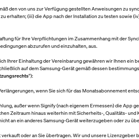
gemäß den von uns zur Verfügung gestellten Anweisungen zu synchr
rhalten; (iii) die App nach der Installation zu testen sowie (i
 Haftung für Ihre Verpflichtungen im Zusammenhang mit der Syn
Bedingungen abzurufen und einzuhalten, aus.
ich Ihrer Einhaltung der Vereinbarung gewähren wir Ihnen ein be
usschließlich auf dem Samsung-Gerät gemäß dessen bestimmun
tzungsrechts
“):
Verlängerungen, wenn Sie sich für das Monatsabonnement ents
lzahlung, außer wenn Signify (nach eigenem Ermessen) die App g
ichen Zeitraum hinaus weiterhin mit Sicherheits-, Qualitäts- und 
 nicht an ein anderes Samsung-Gerät weiterzugeben oder zu übe
ht verkauft oder an Sie übertragen. Wir und unsere Lizenzgeber 