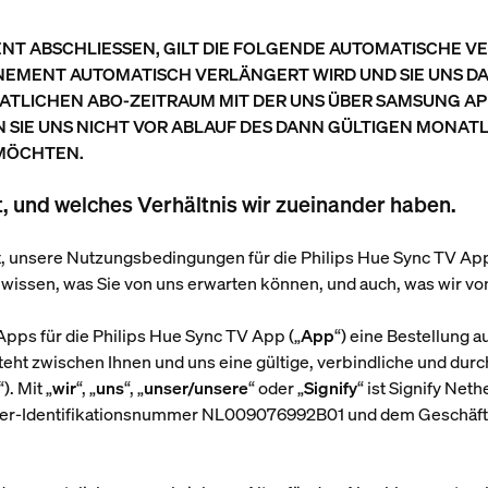
NT ABSCHLIESSEN, GILT DIE FOLGENDE AUTOMATISCHE V
NEMENT AUTOMATISCH VERLÄNGERT WIRD UND SIE UNS D
LICHEN ABO-ZEITRAUM MIT DER UNS ÜBER SAMSUNG AP
SIE UNS NICHT VOR ABLAUF DES DANN GÜLTIGEN MONATL
 MÖCHTEN.
 und welches Verhältnis wir zueinander haben.
lt, unsere Nutzungsbedingungen für die Philips Hue Sync TV App
 wissen, was Sie von uns erwarten können, und auch, was wir vo
pps für die Philips Hue Sync TV App („
App
“) eine Bestellung
ht zwischen Ihnen und uns eine gültige, verbindliche und durc
“). Mit „
wir
“, „
uns
“, „
unser/unsere
“ oder „
Signify
“ ist Signify Net
er-Identifikationsnummer NL009076992B01 und dem Geschäft