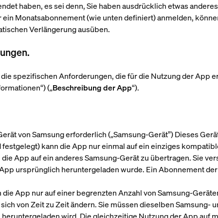
ndet haben, es sei denn, Sie haben ausdrücklich etwas anderes 
ür ein Monatsabonnement (wie unten definiert) anmelden, können
atischen Verlängerung ausüben.
gungen.
nd die spezifischen Anforderungen, die für die Nutzung der App 
ormationen“) („
Beschreibung der App
“).
Gerät von Samsung erforderlich („
Samsung-Gerät
”) Dieses Gerä
 festgelegt) kann die App nur einmal auf ein einziges kompat
, die App auf ein anderes Samsung-Gerät zu übertragen. Sie ver
e App ursprünglich heruntergeladen wurde. Ein Abonnement der
ie App nur auf einer begrenzten Anzahl von Samsung-Geräten
sich von Zeit zu Zeit ändern. Sie müssen dieselben Samsung- 
heruntergeladen wird. Die gleichzeitige Nutzung der App auf