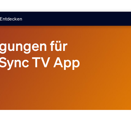
Entdecken
gungen für
e Sync TV App