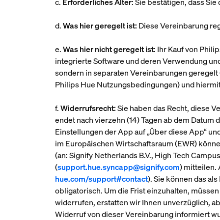
c.
Erforderliches Alter
: Sie bestätigen, dass Si
d.
Was hier geregelt ist:
Diese Vereinbarung reg
e.
Was hier nicht geregelt ist
: Ihr Kauf von Phi
integrierte Software und deren Verwendung und/
sondern in separaten Vereinbarungen geregelt 
Philips Hue Nutzungsbedingungen) und hiermit
f.
Widerrufsrecht:
Sie haben das Recht, diese V
endet nach vierzehn (14) Tagen ab dem Datum 
Einstellungen der App auf „Über diese App“ und
im Europäischen Wirtschaftsraum (EWR) können 
(an: Signify Netherlands B.V., High Tech Campu
(
support.hue.syncapp@signify.com
) mitteilen
hue.com/support#contact
). Sie können das al
obligatorisch. Um die Frist einzuhalten, müsse
widerrufen, erstatten wir Ihnen unverzüglich, a
Widerruf von dieser Vereinbarung informiert wu