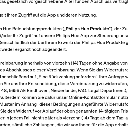
e das gesetzlich vorgeschriebene Alter für den Abschluss vertra
elt Ihren Zugriff auf die App und deren Nutzung.
lips Hue Beleuchtungsprodukten („
Philips Hue Produkte
“), der Z
oder Ihr Zugriff auf unsere Philips Hue App zur Steuerung unse
(einschließlich der bei Ihrem Erwerb der Philips Hue Produkte
 weder ergänzt noch abgeändert.
ereinbarung innerhalb von vierzehn (14) Tagen ohne Angabe von 
des Abschlusses dieser Vereinbarung. Wenn Sie das Widerrufsr
 anschließend auf „Eine Rückzahlung anfordern“. Ihre Anfrage w
Sie uns Ihre Entscheidung, diese Vereinbarung zu widerrufen, 
s 48, 5656 AE Eindhoven, Niederlande, FAO: Legal Department);
. Außerdem können Sie dafür unser Online-Kontaktformular nutz
s Muster im Anhang I dieser Bedingungen angeführte Widerrufsfo
n Sie den Widerruf vor Ablauf der oben genannten 14-tägigen Fr
ber in jedem Fall nicht später als vierzehn (14) Tage ab dem Tag
rden, sämtliche Zahlungen, die wir von Ihnen für die App erhalt