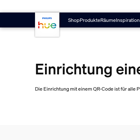
skip.to.main.content
Shop
Produkte
Räume
Inspiration
Einrichtung ei
Die Einrichtung mit einem QR-Code ist für alle 