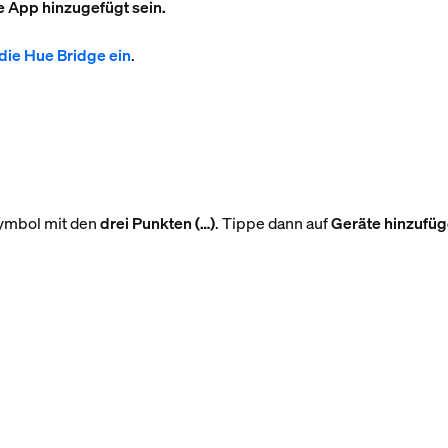
e App hinzugefügt sein.
 die Hue Bridge ein
.
Symbol mit den
drei Punkten (…)
. Tippe dann auf
Geräte hinzufü