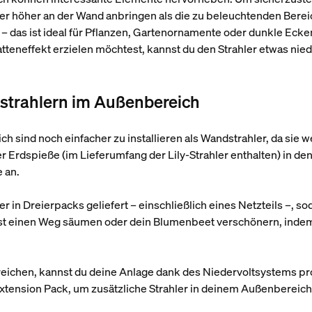
hler höher an der Wand anbringen als die zu beleuchtenden Bere
n – das ist ideal für Pflanzen, Gartenornamente oder dunkle Eck
teneffekt erzielen möchtest, kannst du den Strahler etwas nied
nstrahlern im Außenbereich
h sind noch einfacher zu installieren als Wandstrahler, da sie
er Erdspieße (im Lieferumfang der Lily-Strahler enthalten) in de
e an.
 in Dreierpacks geliefert – einschließlich eines Netzteils –, so
st einen Weg säumen oder dein Blumenbeet verschönern, indem 
sreichen, kannst du deine Anlage dank des Niedervoltsystems 
 Extension Pack, um zusätzliche Strahler in deinem Außenbereic