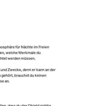
mosphäre für Nächte im Freien
iden, welche Merkmale du
chtet werden müssen.
te und Zwecke, denn er kann an der
n gehört, brauchst du keinen
ose an.
en, dass du das Objekt richtig