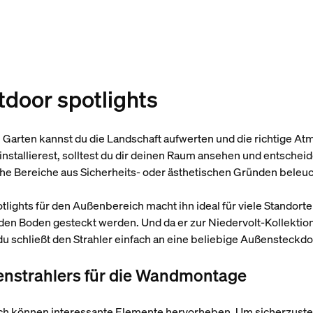
utdoor spotlights
 Garten kannst du die Landschaft aufwerten und die richtige At
installierest, solltest du dir deinen Raum ansehen und entsche
he Bereiche aus Sicherheits- oder ästhetischen Gründen beleu
otlights für den Außenbereich macht ihn ideal für viele Standor
den Boden gesteckt werden. Und da er zur Niedervolt-Kollektio
 du schließt den Strahler einfach an eine beliebige Außensteckd
ßenstrahlers für die Wandmontage
h können interessante Elemente hervorheben. Um sicherzustell