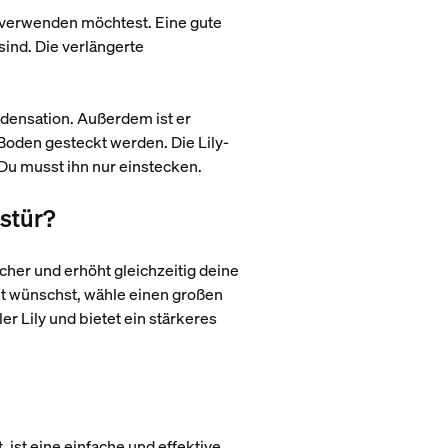
u verwenden möchtest. Eine gute
sind. Die verlängerte
ndensation. Außerdem ist er
 Boden gesteckt werden. Die Lily-
 Du musst ihn nur einstecken.
gstür?
her und erhöht gleichzeitig deine
it wünschst, wähle einen großen
er Lily und bietet ein stärkeres
ist eine einfache und effektive