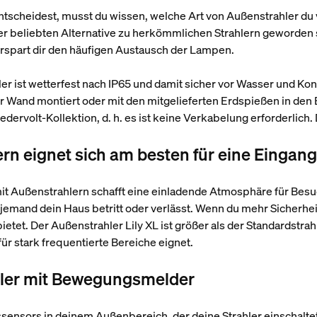
entscheidest, musst du wissen, welche Art von Außenstrahler d
ner beliebten Alternative zu herkömmlichen Strahlern geworden 
rspart dir den häufigen Austausch der Lampen.
hler ist wetterfest nach IP65 und damit sicher vor Wasser und Ko
ner Wand montiert oder mit den mitgelieferten Erdspießen in den
dervolt-Kollektion, d. h. es ist keine Verkabelung erforderlich.
ern eignet sich am besten für eine Eingan
it Außenstrahlern schafft eine einladende Atmosphäre für Besuc
 jemand dein Haus betritt oder verlässt. Wenn du mehr Sicherhe
ietet. Der Außenstrahler Lily XL ist größer als der Standardstrahl
ür stark frequentierte Bereiche eignet.
ler mit Bewegungsmelder
nsors in deinem Außenbereich, der deine Strahler einschaltet, 