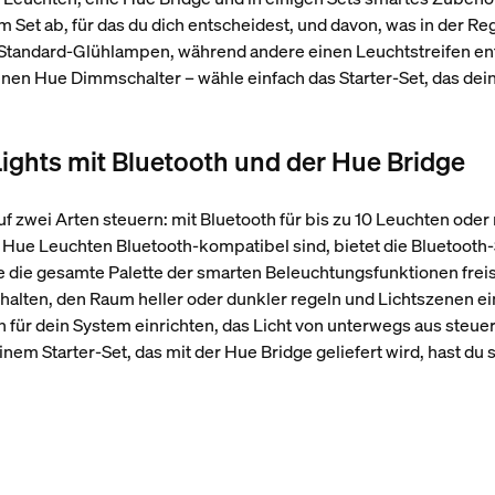
 Set ab, für das du dich entscheidest, und davon, was in der Regio
ei Standard-Glühlampen, während andere einen Leuchtstreifen 
inen Hue Dimmschalter – wähle einfach das Starter-Set, das de
ights mit Bluetooth und der Hue Bridge
 zwei Arten steuern: mit Bluetooth für bis zu 10 Leuchten oder 
s Hue Leuchten Bluetooth-kompatibel sind, bietet die Bluetooth
ie die gesamte Palette der smarten Beleuchtungsfunktionen frei
chalten, den Raum heller oder dunkler regeln und Lichtszenen ei
für dein System einrichten, das Licht von unterwegs aus steuer
nem Starter-Set, das mit der Hue Bridge geliefert wird, hast du so