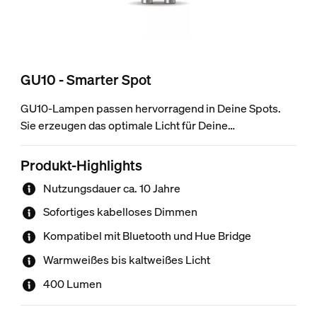
GU10 - Smarter Spot
GU10-Lampen passen hervorragend in Deine Spots.
Sie erzeugen das optimale Licht für Deine
Alltagsaktivitäten. Dank des einstellbaren Weißlichts
und den extrem niedrigen Dimmstufen kannst Du
Produkt-Highlights
Deine Beleuchtung hervorragend an jeden Moment des
Nutzungsdauer ca. 10 Jahre
Tages anpassen.
Sofortiges kabelloses Dimmen
Kompatibel mit Bluetooth und Hue Bridge
Warmweißes bis kaltweißes Licht
400 Lumen