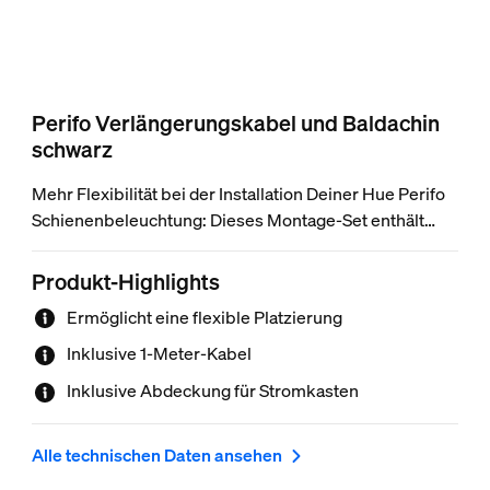
Perifo Verlängerungskabel und Baldachin
schwarz
Mehr Flexibilität bei der Installation Deiner Hue Perifo
Schienenbeleuchtung: Dieses Montage-Set enthält
einen Sockel, der mit dem Schaltkasten verkabelt ist
und dafür sorgt, dass er nicht sichtbar ist. Das
Produkt-Highlights
mitgelieferte Stoffkabel wird dann an ein Hue Perifo
Ermöglicht eine flexible Platzierung
Netzteil in einer Entfernung von bis zu 1 Meter
angeschlossen und wird von ihm gehalten.
Inklusive 1-Meter-Kabel
Inklusive Abdeckung für Stromkasten
Alle technischen Daten ansehen