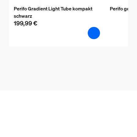
Perifo Gradient Light Tube kompakt
Perifo gera
schwarz
199,99 €