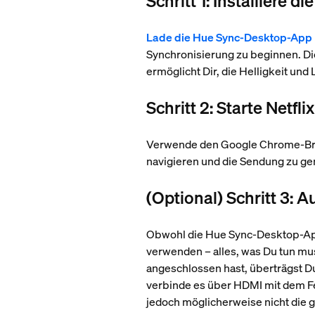
Schritt 1: Installiere
Lade die Hue Sync-Desktop-App 
Synchronisierung zu beginnen. D
ermöglicht Dir, die Helligkeit u
Schritt 2: Starte Netf
Verwende den Google Chrome-Brow
navigieren und die Sendung zu ge
(Optional) Schritt 3:
Obwohl die Hue Sync-Desktop-App
verwenden – alles, was Du tun mus
angeschlossen hast, überträgst D
verbinde es über HDMI mit dem Fe
jedoch möglicherweise nicht die g