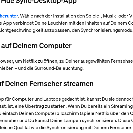
 die Hue Sync-Desktop-App
herunter
. Wähle nach der Installation den Spiele-, Musik- oder
ie App verbindet Deine Leuchten mit den Inhalten auf Deinem 
nd Lichtgeschwindigkeit anzupassen, den Synchronisierungsmodus
lix auf Deinem Computer
ser, um Netflix zu öffnen, zu Deiner ausgewählten Fernsehs
nießen – und die Surround-Beleuchtung.
 Auf Deinen Fernseher streamen
 für Computer und Laptops gedacht ist, kannst Du sie dennoch
st, ist, eine Übertrag zu starten. Wenn Du bereits ein Streami
u einfach Deinen Computerbildschirm (spiele Netflix über den
rnseher und Du kannst Deine Lampen synchronisieren. Diese Opt
leiche Qualität wie die Synchronisierung mit Deinem Fernseher