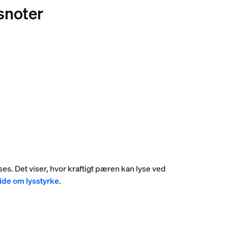
snoter
ses. Det viser, hvor kraftigt pæren kan lyse ved
vide om lysstyrke
.