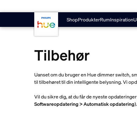
skip.to.main.content
Shop
Produkter
Rum
Inspiration
U
Tilbehør
Uanset om du bruger en Hue dimmer switch, smar
til tilbehøret til din intelligente belysning. Vi
Vil du sikre dig, at du får de nyeste opdaterin
Softwareopdatering > Automatisk opdatering
)