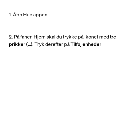
1. Åbn Hue appen.
2. På fanen Hjem skal du trykke på ikonet med
tre
prikker (…)
. Tryk derefter på
Tilføj enheder