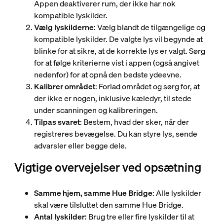
Appen deaktiverer rum, der ikke har nok
kompatible lyskilder.
Vælg lyskilderne
: Vælg blandt de tilgængelige og
kompatible lyskilder. De valgte lys vil begynde at
blinke for at sikre, at de korrekte lys er valgt. Sørg
for at følge kriterierne vist i appen (også angivet
nedenfor) for at opnå den bedste ydeevne.
Kalibrer området
: Forlad området og sørg for, at
der ikke er nogen, inklusive kæledyr, til stede
under scanningen og kalibreringen.
Tilpas svaret
: Bestem, hvad der sker, når der
registreres bevægelse. Du kan styre lys, sende
advarsler eller begge dele.
Vigtige overvejelser ved opsætning
Samme hjem, samme Hue Bridge
: Alle lyskilder
skal være tilsluttet den samme Hue Bridge.
Antal lyskilder:
Brug tre eller fire lyskilder til at