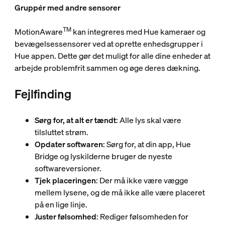
Gruppér med andre sensorer
TM
MotionAware
kan integreres med Hue kameraer og
bevægelsessensorer ved at oprette enhedsgrupper i
Hue appen. Dette gør det muligt for alle dine enheder at
arbejde problemfrit sammen og øge deres dækning.
Fejlfinding
Sørg for, at alt er tændt
: Alle lys skal være
tilsluttet strøm.
Opdater softwaren
: Sørg for, at din app, Hue
Bridge og lyskilderne bruger de nyeste
softwareversioner.
Tjek placeringen
: Der må ikke være vægge
mellem lysene, og de må ikke alle være placeret
på en lige linje.
Juster følsomhed
: Rediger følsomheden for