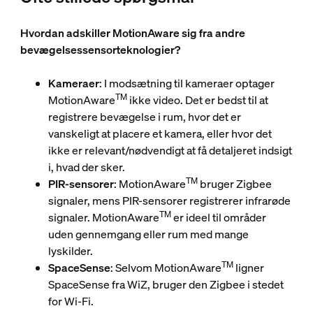
Hvordan adskiller MotionAware sig fra andre
bevægelsessensorteknologier?
Kameraer
: I modsætning til kameraer optager
TM
MotionAware
ikke video. Det er bedst til at
registrere bevægelse i rum, hvor det er
vanskeligt at placere et kamera, eller hvor det
ikke er relevant/nødvendigt at få detaljeret indsigt
i, hvad der sker.
TM
PIR-sensorer
: MotionAware
bruger Zigbee
signaler, mens PIR-sensorer registrerer infrarøde
TM
signaler. MotionAware
er ideel til områder
uden gennemgang eller rum med mange
lyskilder.
TM
SpaceSense
: Selvom MotionAware
ligner
SpaceSense fra WiZ, bruger den Zigbee i stedet
for Wi-Fi.