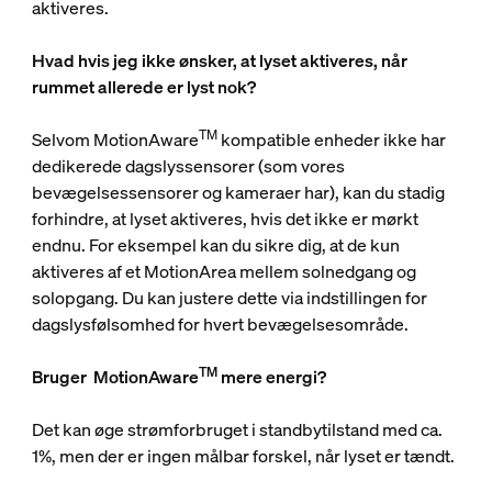
aktiveres.
Hvad hvis jeg ikke ønsker, at lyset aktiveres, når
rummet allerede er lyst nok?
TM
Selvom MotionAware
kompatible enheder ikke har
dedikerede dagslyssensorer (som vores
bevægelsessensorer og kameraer har), kan du stadig
forhindre, at lyset aktiveres, hvis det ikke er mørkt
endnu. For eksempel kan du sikre dig, at de kun
aktiveres af et MotionArea mellem solnedgang og
solopgang. Du kan justere dette via indstillingen for
dagslysfølsomhed for hvert bevægelsesområde.
TM
Bruger
MotionAware
mere energi?
Det kan øge strømforbruget i standbytilstand med ca.
1%, men der er ingen målbar forskel, når lyset er tændt.