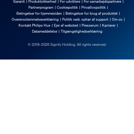
Garanti
Produktsikkerhed
For udviklere
For samarbejdspartnere
Partnerprogram
Cookiepolitik
Privatlivspolitik
Betingelser for hjemmesiden
Betingelser for brug af produktet
Overensstemmelseserklæring
Politik vedr. ophør af support
Om os
Kontakt Philips Hue
Ejer af websted
Presserum
Karrierer
Datameddelelse
Tilgængelighedserklæring
© 2018-2026 Signify Holding. All rights reserved.