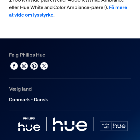
eller Hue White and Color Ambiance-pærer).
Få mere
at vide om lysstyrke
.
Følg Philips Hue
Vælg land
Danmark - Dansk