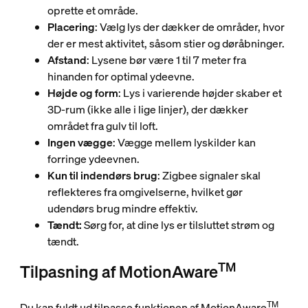
oprette et område.
Placering
: Vælg lys der dækker de områder, hvor
der er mest aktivitet, såsom stier og døråbninger.
Afstand
: Lysene bør være 1 til 7 meter fra
hinanden for optimal ydeevne.
Højde og form
: Lys i varierende højder skaber et
3D-rum (ikke alle i lige linjer), der dækker
området fra gulv til loft.
Ingen vægge
: Vægge mellem lyskilder kan
forringe ydeevnen.
Kun til indendørs brug
: Zigbee signaler skal
reflekteres fra omgivelserne, hvilket gør
udendørs brug mindre effektiv.
Tændt:
Sørg for, at dine lys er tilsluttet strøm og
tændt.
TM
Tilpasning af MotionAware
TM
Du kan fuldt ud tilpasse funktionen af MotionAware
,