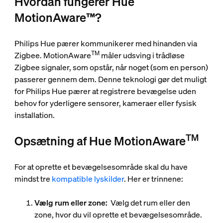
Hvordan fungerer Hue
MotionAware™?
Philips Hue pærer kommunikerer med hinanden via
TM
Zigbee. MotionAware
måler udsving i trådløse
Zigbee signaler, som opstår, når noget (som en person)
passerer gennem dem. Denne teknologi gør det muligt
for Philips Hue pærer at registrere bevægelse uden
behov for yderligere sensorer, kameraer eller fysisk
installation.
TM
Opsætning af Hue MotionAware
For at oprette et bevægelsesområde skal du have
mindst tre
kompatible lyskilder
. Her er trinnene:
Vælg rum eller zone:
Vælg det rum eller den
zone, hvor du vil oprette et bevægelsesområde.