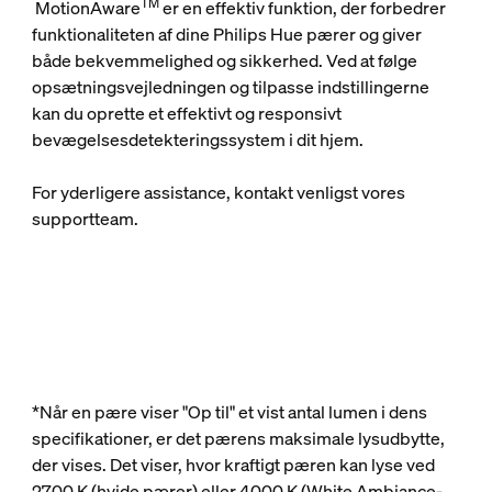
TM
MotionAware
er en effektiv funktion, der forbedrer
funktionaliteten af dine Philips Hue pærer og giver
både bekvemmelighed og sikkerhed. Ved at følge
opsætningsvejledningen og tilpasse indstillingerne
kan du oprette et effektivt og responsivt
bevægelsesdetekteringssystem i dit hjem.
For yderligere assistance, kontakt venligst vores
supportteam.
*Når en pære viser "Op til" et vist antal lumen i dens
specifikationer, er det pærens maksimale lysudbytte,
der vises. Det viser, hvor kraftigt pæren kan lyse ved
2700 K (hvide pærer) eller 4000 K (White Ambiance-