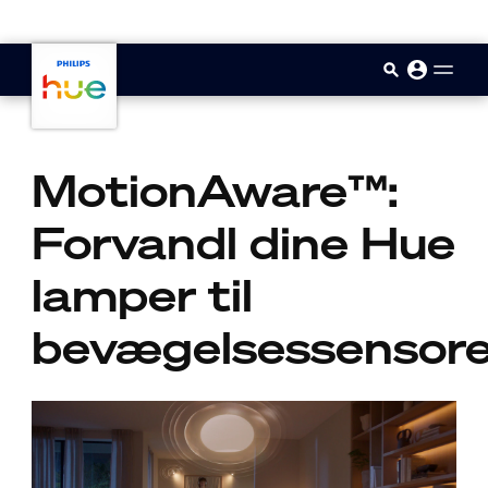
skip.to.main.content
MotionAware™:
Forvandl dine Hue
lamper til
bevægelsessensore