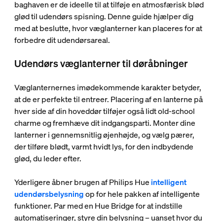
baghaven er de ideelle til at tilføje en atmosfærisk blød
glød til udendørs spisning. Denne guide hjælper dig
med at beslutte, hvor væglanterner kan placeres for at
forbedre dit udendørsareal.
Udendørs væglanterner til døråbninger
Væglanternernes imødekommende karakter betyder,
at de er perfekte til entreer. Placering af en lanterne på
hver side af din hoveddør tilføjer også lidt old-school
charme og fremhæve dit indgangsparti. Monter dine
lanterner i gennemsnitlig øjenhøjde, og vælg pærer,
der tilføre blødt, varmt hvidt lys, for den indbydende
glød, du leder efter.
Yderligere åbner brugen af Philips Hue
intelligent
udendørsbelysning
op for hele pakken af intelligente
funktioner. Par med en Hue Bridge for at indstille
automatiseringer, styre din belysning – uanset hvor du