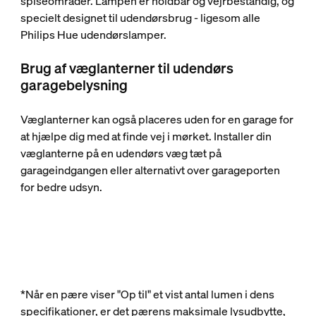
spiseområder. Lampen er holdbar og vejrbestandig, og
specielt designet til udendørsbrug - ligesom alle
Philips Hue udendørslamper.
Brug af væglanterner til udendørs
garagebelysning
Væglanterner kan også placeres uden for en garage for
at hjælpe dig med at finde vej i mørket. Installer din
væglanterne på en udendørs væg tæt på
garageindgangen eller alternativt over garageporten
for bedre udsyn.
*Når en pære viser "Op til" et vist antal lumen i dens
specifikationer, er det pærens maksimale lysudbytte,