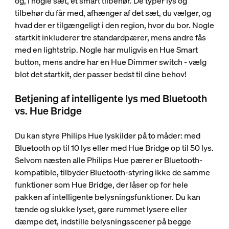
og, i nogle sæt, et smart tilbehør. De typer lys og
tilbehør du får med, afhænger af det sæt, du vælger, og
hvad der er tilgængeligt i den region, hvor du bor. Nogle
startkit inkluderer tre standardpærer, mens andre fås
med en lightstrip. Nogle har muligvis en Hue Smart
button, mens andre har en Hue Dimmer switch - vælg
blot det startkit, der passer bedst til dine behov!
Betjening af intelligente lys med Bluetooth
vs. Hue Bridge
Du kan styre Philips Hue lyskilder på to måder: med
Bluetooth op til 10 lys eller med Hue Bridge op til 50 lys.
Selvom næsten alle Philips Hue pærer er Bluetooth-
kompatible, tilbyder Bluetooth-styring ikke de samme
funktioner som Hue Bridge, der låser op for hele
pakken af intelligente belysningsfunktioner. Du kan
tænde og slukke lyset, gøre rummet lysere eller
dæmpe det, indstille belysningsscener på begge