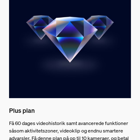
Plus plan
Få 60 dages videohistorik samt avancerede funktioner
såsom aktivitetszoner, videoklip og endnu smartere
advarsler. Få denne plan på op til 10 kameraer, og betal