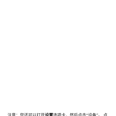
注意：您还可以打开
设置
选项卡，然后点击“设备”。 点