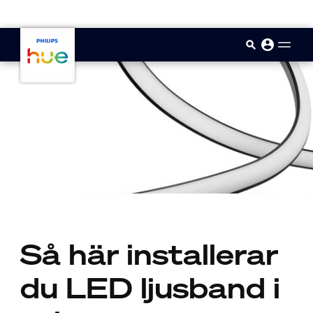
skip.to.main.content
Så här installerar
du LED ljusband i