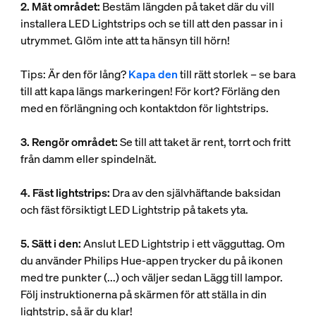
2. Mät området:
Bestäm längden på taket där du vill
installera LED Lightstrips och se till att den passar in i
utrymmet. Glöm inte att ta hänsyn till hörn!
Tips: Är den för lång?
Kapa den
till rätt storlek – se bara
till att kapa längs markeringen! För kort? Förläng den
med en förlängning och kontaktdon för lightstrips.
3. Rengör området:
Se till att taket är rent, torrt och fritt
från damm eller spindelnät.
4. Fäst lightstrips:
Dra av den självhäftande baksidan
och fäst försiktigt LED Lightstrip på takets yta.
5. Sätt i den:
Anslut LED Lightstrip i ett vägguttag. Om
du använder Philips Hue-appen trycker du på ikonen
med tre punkter (...) och väljer sedan Lägg till lampor.
Följ instruktionerna på skärmen för att ställa in din
lightstrip, så är du klar!