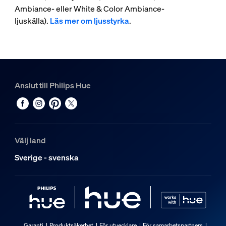
Ambiance- eller White & Color Ambiance-
ljuskälla).
Läs mer om ljusstyrka
.
Anslut till Philips Hue
Välj land
Sverige - svenska
Garanti
Produktsäkerhet
För utvecklare
För samarbetspartners