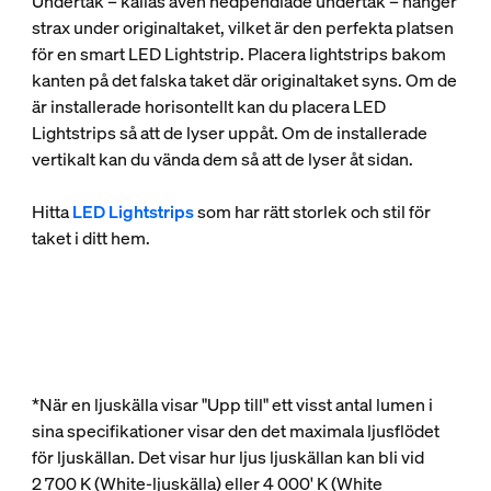
Undertak – kallas även nedpendlade undertak – hänger
strax under originaltaket, vilket är den perfekta platsen
för en smart LED Lightstrip. Placera lightstrips bakom
kanten på det falska taket där originaltaket syns. Om de
är installerade horisontellt kan du placera LED
Lightstrips så att de lyser uppåt. Om de installerade
vertikalt kan du vända dem så att de lyser åt sidan.
Hitta
LED Lightstrips
som har rätt storlek och stil för
taket i ditt hem.
*När en ljuskälla visar "Upp till" ett visst antal lumen i
sina specifikationer visar den det maximala ljusflödet
för ljuskällan. Det visar hur ljus ljuskällan kan bli vid
2 700 K (White-ljuskälla) eller 4 000' K (White