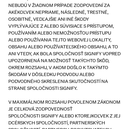
NEBUDÚ V ŽIADNOM PRÍPADE ZODPOVEDNÍ ZA
AKÉKOĽVEK NEPRIAME, NÁSLEDNÉ, TRESTNÉ,
OSOBITNÉ, VEDĽAJŠIE ANI INÉ ŠKODY
VYPLÝVAJÚCE Z ALEBO SÚVISIACE S PRÍSTUPOM,
POUŽÍVANÍM ALEBO NEMOŽNOSŤOU PRÍSTUPU
ALEBO POUŽÍVANIA TEJTO WEBOVEJ LOKALITY,
OBSAHU ALEBO POUŽÍVATEĽSKÉHO OBSAHU, A TO
ANI VTEDY, AK BOLA SPOLOČNOSŤ SIGNIFY VOPRED
UPOZORNENÁ NA MOŽNOSŤ TAKÝCHTO ŠKÔD,
OKREM ROZSAHU, V AKOM DOŠLO K TAKÝMTO
ŠKODÁM V DÔSLEDKU PODVODU ALEBO
PODVODNÉHO SKRESLENIA SKUTOČNOSTÍ NA
STRANE SPOLOČNOSTI SIGNIFY.
V MAXIMÁLNOM ROZSAHU POVOLENOM ZÁKONOM
JE CELKOVÁ ZODPOVEDNOSŤ
SPOLOČNOSTI SIGNIFY ALEBO KTOREJKOĽVEK Z JEJ
DCÉRSKYCH SPOLOČNOSTÍ, PARTNERSKÝCH