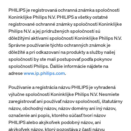
PHILIPS je registrovaná ochranná známka spoločnosti
Koninklijke Philips N.V. PHILIPS a všetky ostatné
registrované ochranné známky spoločnosti Koninklijke
Philips N.V. a jej pridružených spoločností sú
dôležitými aktívami spoločnosti Koninklijke Philips N.V.
Správne používanie týchto ochranných známok je
dôležité a pri odkazovaní na produkty a služby našej
spoločnosti by ste mali postupovať podľa pokynov
spoločnosti Philips. Ďalšie informácie nájdete na
adrese
www.ip.philips.com
.
Používanie a registrácia názvu PHILIPS je vyhradená
výlučne spoločnosti Koninklijke Philips N.V. Nesmiete
zaregistrovať ani používať názov spoločnosti, štatutárny
názov, obchodný názov, názov domény ani iný názov,
označenie ani popis, ktorého súčasť tvorí názov
PHILIPS alebo akýkoľvek podobný názov, ani
akýkoľvek názov, ktorý pozostáva z časti názvu