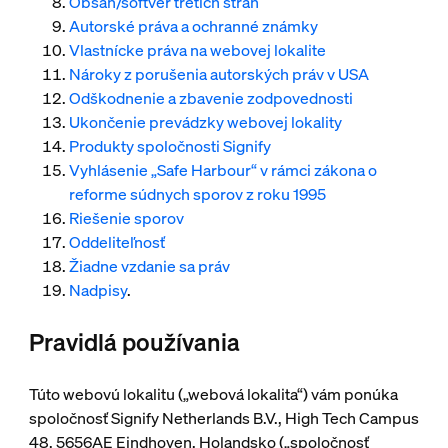
Obsah/softvér tretích strán
Autorské práva a ochranné známky
Vlastnícke práva na webovej lokalite
Nároky z porušenia autorských práv v USA
Odškodnenie a zbavenie zodpovednosti
Ukončenie prevádzky webovej lokality
Produkty spoločnosti Signify
Vyhlásenie „Safe Harbour“ v rámci zákona o
reforme súdnych sporov z roku 1995
Riešenie sporov
Oddeliteľnosť
Žiadne vzdanie sa práv
Nadpisy
.
Pravidlá používania
Túto webovú lokalitu („webová lokalita“) vám ponúka
spoločnosť Signify Netherlands B.V., High Tech Campus
48, 5656AE Eindhoven, Holandsko („spoločnosť