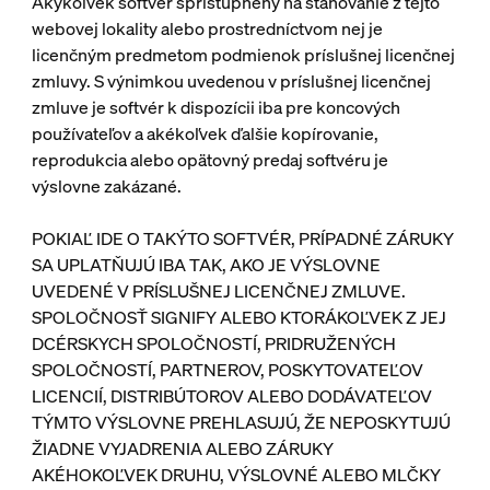
Akýkoľvek softvér sprístupnený na sťahovanie z tejto
webovej lokality alebo prostredníctvom nej je
licenčným predmetom podmienok príslušnej licenčnej
zmluvy. S výnimkou uvedenou v príslušnej licenčnej
zmluve je softvér k dispozícii iba pre koncových
používateľov a akékoľvek ďalšie kopírovanie,
reprodukcia alebo opätovný predaj softvéru je
výslovne zakázané.
POKIAĽ IDE O TAKÝTO SOFTVÉR, PRÍPADNÉ ZÁRUKY
SA UPLATŇUJÚ IBA TAK, AKO JE VÝSLOVNE
UVEDENÉ V PRÍSLUŠNEJ LICENČNEJ ZMLUVE.
SPOLOČNOSŤ SIGNIFY ALEBO KTORÁKOĽVEK Z JEJ
DCÉRSKYCH SPOLOČNOSTÍ, PRIDRUŽENÝCH
SPOLOČNOSTÍ, PARTNEROV, POSKYTOVATEĽOV
LICENCIÍ, DISTRIBÚTOROV ALEBO DODÁVATEĽOV
TÝMTO VÝSLOVNE PREHLASUJÚ, ŽE NEPOSKYTUJÚ
ŽIADNE VYJADRENIA ALEBO ZÁRUKY
AKÉHOKOĽVEK DRUHU, VÝSLOVNÉ ALEBO MLČKY