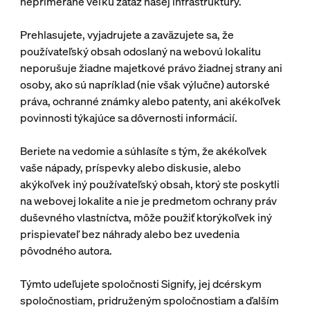
neprimerane veľkú záťaž našej infraštruktúry.
Prehlasujete, vyjadrujete a zaväzujete sa, že
používateľský obsah odoslaný na webovú lokalitu
neporušuje žiadne majetkové právo žiadnej strany ani
osoby, ako sú napríklad (nie však výlučne) autorské
práva, ochranné známky alebo patenty, ani akékoľvek
povinnosti týkajúce sa dôvernosti informácií.
Beriete na vedomie a súhlasíte s tým, že akékoľvek
vaše nápady, príspevky alebo diskusie, alebo
akýkoľvek iný používateľský obsah, ktorý ste poskytli
na webovej lokalite a nie je predmetom ochrany práv
duševného vlastníctva, môže použiť ktorýkoľvek iný
prispievateľ bez náhrady alebo bez uvedenia
pôvodného autora.
Týmto udeľujete spoločnosti Signify, jej dcérskym
spoločnostiam, pridruženým spoločnostiam a ďalším