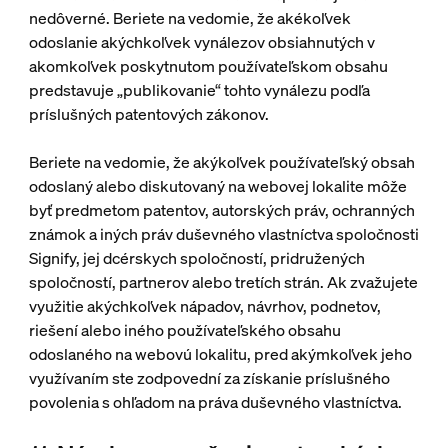
nedôverné. Beriete na vedomie, že akékoľvek
odoslanie akýchkoľvek vynálezov obsiahnutých v
akomkoľvek poskytnutom používateľskom obsahu
predstavuje „publikovanie“ tohto vynálezu podľa
príslušných patentových zákonov.
Beriete na vedomie, že akýkoľvek používateľský obsah
odoslaný alebo diskutovaný na webovej lokalite môže
byť predmetom patentov, autorských práv, ochranných
známok a iných práv duševného vlastníctva spoločnosti
Signify, jej dcérskych spoločností, pridružených
spoločností, partnerov alebo tretích strán. Ak zvažujete
využitie akýchkoľvek nápadov, návrhov, podnetov,
riešení alebo iného používateľského obsahu
odoslaného na webovú lokalitu, pred akýmkoľvek jeho
využívaním ste zodpovední za získanie príslušného
povolenia s ohľadom na práva duševného vlastníctva.