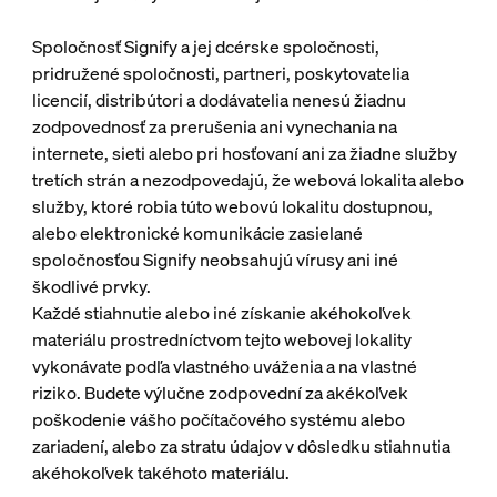
Spoločnosť Signify a jej dcérske spoločnosti,
pridružené spoločnosti, partneri, poskytovatelia
licencií, distribútori a dodávatelia nenesú žiadnu
zodpovednosť za prerušenia ani vynechania na
internete, sieti alebo pri hosťovaní ani za žiadne služby
tretích strán a nezodpovedajú, že webová lokalita alebo
služby, ktoré robia túto webovú lokalitu dostupnou,
alebo elektronické komunikácie zasielané
spoločnosťou Signify neobsahujú vírusy ani iné
škodlivé prvky.
Každé stiahnutie alebo iné získanie akéhokoľvek
materiálu prostredníctvom tejto webovej lokality
vykonávate podľa vlastného uváženia a na vlastné
riziko. Budete výlučne zodpovední za akékoľvek
poškodenie vášho počítačového systému alebo
zariadení, alebo za stratu údajov v dôsledku stiahnutia
akéhokoľvek takéhoto materiálu.