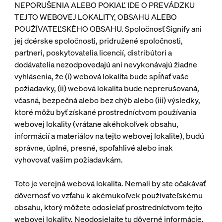
NEPORUŠENIA ALEBO POKIAĽ IDE O PREVÁDZKU
TEJTO WEBOVEJ LOKALITY, OBSAHU ALEBO
POUŽÍVATEĽSKÉHO OBSAHU. Spoločnosť Signify ani
jej dcérske spoločnosti, pridružené spoločnosti,
partneri, poskytovatelia licencií, distribútori a
dodávatelia nezodpovedajú ani nevykonávajú žiadne
vyhlásenia, že (i) webová lokalita bude spĺňať vaše
požiadavky, (ii) webová lokalita bude neprerušovaná,
včasná, bezpečná alebo bez chýb alebo (iii) výsledky,
ktoré môžu byť získané prostredníctvom používania
webovej lokality (vrátane akéhokoľvek obsahu,
informácií a materiálov na tejto webovej lokalite), budú
správne, úplné, presné, spoľahlivé alebo inak
vyhovovať vašim požiadavkám.
Toto je verejná webová lokalita. Nemali by ste očakávať
dôvernosť vo vzťahu k akémukoľvek používateľskému
obsahu, ktorý môžete odosielať prostredníctvom tejto
webovej lokality. Neodosielajte tu dôverné informácie.