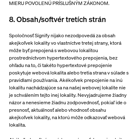
MIERU POVOLENÚ PRÍSLUŠNÝM ZÁKONOM.
8. Obsah/softvér tretích strán
Spoločnosť Signify nijako nezodpovedá za obsah
akejkoľvek lokality vo vlastníctve tretej strany, ktorá
môže byť prepojená s webovou lokalitou
prostredníctvom hypertextového prepojenia, bez
ohľadu na to, či takéto hypertextové prepojenie
poskytuje webová lokalita alebo tretia strana v súlade s
pravidlami používania. Akékoľvek prepojenie na inú
lokalitu nachádzajúce sa na našej webovej lokalite nie
je schválením tejto inej lokality. Nevyjadrujeme žiadny
názor a nenesieme žiadnu zodpovednosť, pokiaľ ide o
presnosť, aktuálnosť alebo vhodnosť obsahu
akejkoľvek lokality, na ktorú môže odkazovať webová
lokalita.