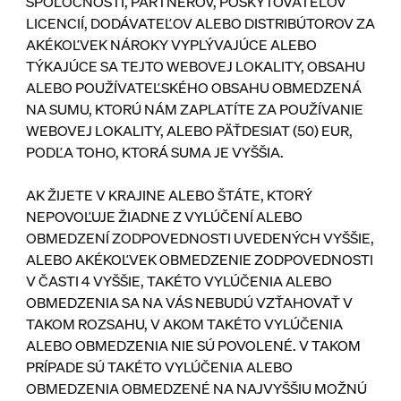
SPOLOČNOSTÍ, PARTNEROV, POSKYTOVATEĽOV
LICENCIÍ, DODÁVATEĽOV ALEBO DISTRIBÚTOROV ZA
AKÉKOĽVEK NÁROKY VYPLÝVAJÚCE ALEBO
TÝKAJÚCE SA TEJTO WEBOVEJ LOKALITY, OBSAHU
ALEBO POUŽÍVATEĽSKÉHO OBSAHU OBMEDZENÁ
NA SUMU, KTORÚ NÁM ZAPLATÍTE ZA POUŽÍVANIE
WEBOVEJ LOKALITY, ALEBO PÄŤDESIAT (50) EUR,
PODĽA TOHO, KTORÁ SUMA JE VYŠŠIA.
AK ŽIJETE V KRAJINE ALEBO ŠTÁTE, KTORÝ
NEPOVOĽUJE ŽIADNE Z VYLÚČENÍ ALEBO
OBMEDZENÍ ZODPOVEDNOSTI UVEDENÝCH VYŠŠIE,
ALEBO AKÉKOĽVEK OBMEDZENIE ZODPOVEDNOSTI
V ČASTI 4 VYŠŠIE, TAKÉTO VYLÚČENIA ALEBO
OBMEDZENIA SA NA VÁS NEBUDÚ VZŤAHOVAŤ V
TAKOM ROZSAHU, V AKOM TAKÉTO VYLÚČENIA
ALEBO OBMEDZENIA NIE SÚ POVOLENÉ. V TAKOM
PRÍPADE SÚ TAKÉTO VYLÚČENIA ALEBO
OBMEDZENIA OBMEDZENÉ NA NAJVYŠŠIU MOŽNÚ