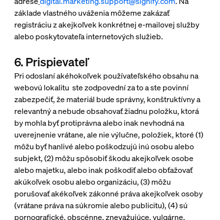
adrese
digital.marketing.support@signify.com
. Na
základe vlastného uváženia môžeme zakázať
registráciu z akejkoľvek konkrétnej e-mailovej služby
alebo poskytovateľa internetových služieb.
6. Prispievateľ
Pri odoslaní akéhokoľvek používateľského obsahu na
webovú lokalitu ste zodpovední za to a ste povinní
zabezpečiť, že materiál bude správny, konštruktívny a
relevantný a nebude obsahovať žiadnu položku, ktorá
by mohla byť protiprávna alebo inak nevhodná na
uverejnenie vrátane, ale nie výlučne, položiek, ktoré (1)
môžu byť hanlivé alebo poškodzujú inú osobu alebo
subjekt, (2) môžu spôsobiť škodu akejkoľvek osobe
alebo majetku, alebo inak poškodiť alebo obťažovať
akúkoľvek osobu alebo organizáciu, (3) môžu
porušovať akékoľvek zákonné práva akejkoľvek osoby
(vrátane práva na súkromie alebo publicitu), (4) sú
pornografické, obscénne, znevažujúce, vulgárne,