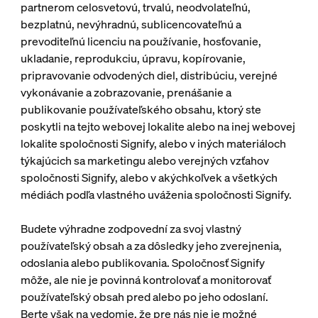
partnerom celosvetovú, trvalú, neodvolateľnú,
bezplatnú, nevýhradnú, sublicencovateľnú a
prevoditeľnú licenciu na používanie, hosťovanie,
ukladanie, reprodukciu, úpravu, kopírovanie,
pripravovanie odvodených diel, distribúciu, verejné
vykonávanie a zobrazovanie, prenášanie a
publikovanie používateľského obsahu, ktorý ste
poskytli na tejto webovej lokalite alebo na inej webovej
lokalite spoločnosti Signify, alebo v iných materiáloch
týkajúcich sa marketingu alebo verejných vzťahov
spoločnosti Signify, alebo v akýchkoľvek a všetkých
médiách podľa vlastného uváženia spoločnosti Signify.
Budete výhradne zodpovední za svoj vlastný
používateľský obsah a za dôsledky jeho zverejnenia,
odoslania alebo publikovania. Spoločnosť Signify
môže, ale nie je povinná kontrolovať a monitorovať
používateľský obsah pred alebo po jeho odoslaní.
Berte však na vedomie, že pre nás nie je možné