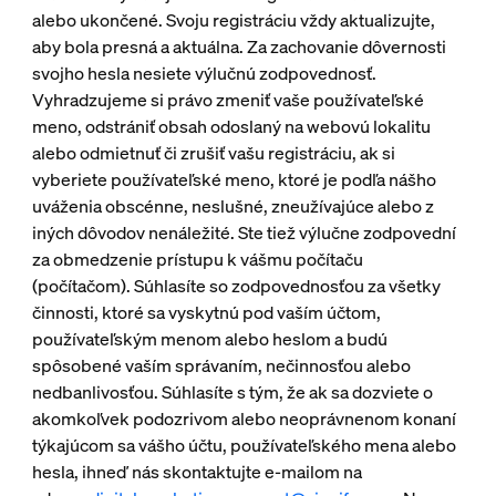
alebo ukončené. Svoju registráciu vždy aktualizujte,
aby bola presná a aktuálna. Za zachovanie dôvernosti
svojho hesla nesiete výlučnú zodpovednosť.
Vyhradzujeme si právo zmeniť vaše používateľské
meno, odstrániť obsah odoslaný na webovú lokalitu
alebo odmietnuť či zrušiť vašu registráciu, ak si
vyberiete používateľské meno, ktoré je podľa nášho
uváženia obscénne, neslušné, zneužívajúce alebo z
iných dôvodov nenáležité. Ste tiež výlučne zodpovední
za obmedzenie prístupu k vášmu počítaču
(počítačom). Súhlasíte so zodpovednosťou za všetky
činnosti, ktoré sa vyskytnú pod vaším účtom,
používateľským menom alebo heslom a budú
spôsobené vaším správaním, nečinnosťou alebo
nedbanlivosťou. Súhlasíte s tým, že ak sa dozviete o
akomkoľvek podozrivom alebo neoprávnenom konaní
týkajúcom sa vášho účtu, používateľského mena alebo
hesla, ihneď nás skontaktujte e-mailom na