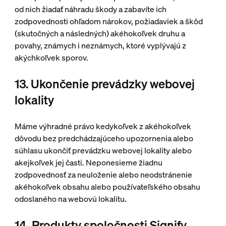
od nich žiadať náhradu škody a zabavíte ich
zodpovednosti ohľadom nárokov, požiadaviek a škôd
(skutočných a následných) akéhokoľvek druhu a
povahy, známych i neznámych, ktoré vyplývajú z
akýchkoľvek sporov.
13. Ukončenie prevádzky webovej
lokality
Máme výhradné právo kedykoľvek z akéhokoľvek
dôvodu bez predchádzajúceho upozornenia alebo
súhlasu ukončiť prevádzku webovej lokality alebo
akejkoľvek jej časti. Neponesieme žiadnu
zodpovednosť za neuloženie alebo neodstránenie
akéhokoľvek obsahu alebo používateľského obsahu
odoslaného na webovú lokalitu.
14. Produkty spoločnosti Signify