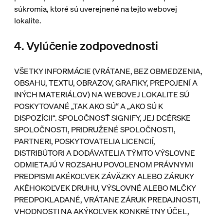
súkromia, ktoré sú uverejnené na tejto webovej
lokalite.
4. Vylúčenie zodpovednosti
VŠETKY INFORMÁCIE (VRÁTANE, BEZ OBMEDZENIA,
OBSAHU, TEXTU, OBRAZOV, GRAFIKY, PREPOJENÍ A
INÝCH MATERIÁLOV) NA WEBOVEJ LOKALITE SÚ
POSKYTOVANÉ „TAK AKO SÚ“ A „AKO SÚ K
DISPOZÍCII“. SPOLOČNOSŤ SIGNIFY, JEJ DCÉRSKE
SPOLOČNOSTI, PRIDRUŽENÉ SPOLOČNOSTI,
PARTNERI, POSKYTOVATELIA LICENCIÍ,
DISTRIBÚTORI A DODÁVATELIA TÝMTO VÝSLOVNE
ODMIETAJÚ V ROZSAHU POVOLENOM PRÁVNYMI
PREDPISMI AKÉKOĽVEK ZÁVÄZKY ALEBO ZÁRUKY
AKÉHOKOĽVEK DRUHU, VÝSLOVNÉ ALEBO MLČKY
PREDPOKLADANÉ, VRÁTANE ZÁRUK PREDAJNOSTI,
VHODNOSTI NA AKÝKOĽVEK KONKRÉTNY ÚČEL,