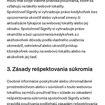
môžu mať svoje vlastné pravidlá používania, ktoré sa
vzťahujú na takéto webové lokality.
Spoločnosť Signify si vyhradzuje právo kedykoľvek bez
upozornenia ukončiť alebo vykonať zmeny či
aktualizácie týkajúce sa webovej lokality alebo jej
obsahu. Spoločnosť Signify si vyhradzuje právo
okamžite a bez upozornenia kedykoľvek a z
akéhokoľvek dôvodu podľa vlastného uváženia
obmedziť, odmietnuť alebo ukončiť prístup
ktorejkoľvek osoby na webovú lokalitu alebo na
akúkoľvek jej časť.
3. Zásady rešpektovania súkromia
Osobné informácie poskytnuté alebo zhromaždené
prostredníctvom alebo v súvislosti s touto webovou
lokalitou sa môžu používať iba v súlade so zásadami
rešpektovania súkromia spoločnosti Signify a tieto
pravidlá používania podliehajú zásadám rešpektovania