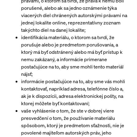
právami, o ktorom sa tvrdí, že práva k nemu boli
porušené, alebo ak sa jedno oznámenie týka
viacerých diel chránených autorskými právami na
jednej lokalite online, reprezentatívny zoznam
takýchto diel na danej lokalite;
identifikácia materiálu, o ktorom sa tvrdí, že
porušuje alebo je predmetom porušovania, a
ktorý má byť odstránený alebo má byť prístup k
nemu zakázaný, a informácie primerane
postačujúce na to, aby sme mohli tento materiál
nájsť;
informácie postačujúce na to, aby sme vás mohli
kontaktovať, napríklad adresa, telefónne číslo a,
ak je k dispozícii, adresa elektronickej pošty, na
ktorej môžete byť kontaktovaní;
vaše vyhlásenie o tom, že ste v dobrej viere
presvedčení o tom, že používanie materiálu
spôsobom, ktorý je predmetom sťažnosti, nie je
povolené majiteľom autorských práv, jeho