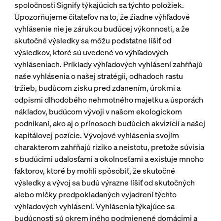
spoločnosti Signify týkajúcich sa týchto položiek.
Upozorňujeme čitateľov na to, že žiadne výhľadové
vyhlásenie nie je zárukou budúcej výkonnosti, a že
skutočné výsledky sa môžu podstatne líšiť od
výsledkov, ktoré sú uvedené vo výhľadových
vyhláseniach. Príklady výhľadových vyhlásení zahŕňajú
naše vyhlásenia o našej stratégii, odhadoch rastu
tržieb, budúcom zisku pred zdanením, úrokmi a
odpismi dlhodobého nehmotného majetku a úsporách
nákladov, budúcom vývoji v našom ekologickom
podnikaní, ako aj o prínosoch budúcich akvizícií a našej
kapitálovej pozície. Vývojové vyhlásenia svojím
charakterom zahŕňajú riziko a neistotu, pretože súvisia
s budúcimi udalosťami a okolnosťami a existuje mnoho
faktorov, ktoré by mohli spôsobiť, že skutočné
výsledky a vývoj sa budú výrazne líšiť od skutočných
alebo mlčky predpokladaných vyjadrení týchto
výhľadových vyhlásení. Vyhlásenia týkajúce sa
budúcnosti sú okrem iného podmienené domácimi a