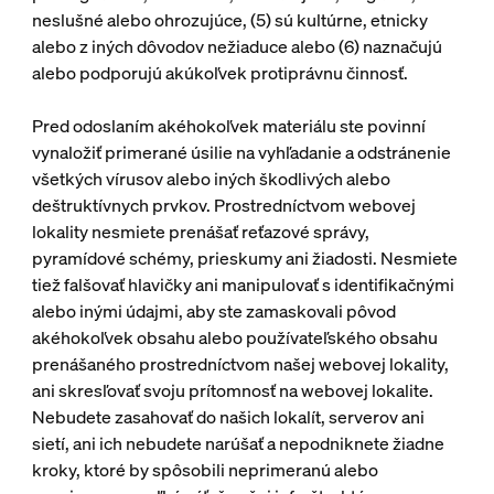
neslušné alebo ohrozujúce, (5) sú kultúrne, etnicky
alebo z iných dôvodov nežiaduce alebo (6) naznačujú
alebo podporujú akúkoľvek protiprávnu činnosť.
Pred odoslaním akéhokoľvek materiálu ste povinní
vynaložiť primerané úsilie na vyhľadanie a odstránenie
všetkých vírusov alebo iných škodlivých alebo
deštruktívnych prvkov. Prostredníctvom webovej
lokality nesmiete prenášať reťazové správy,
pyramídové schémy, prieskumy ani žiadosti. Nesmiete
tiež falšovať hlavičky ani manipulovať s identifikačnými
alebo inými údajmi, aby ste zamaskovali pôvod
akéhokoľvek obsahu alebo používateľského obsahu
prenášaného prostredníctvom našej webovej lokality,
ani skresľovať svoju prítomnosť na webovej lokalite.
Nebudete zasahovať do našich lokalít, serverov ani
sietí, ani ich nebudete narúšať a nepodniknete žiadne
kroky, ktoré by spôsobili neprimeranú alebo