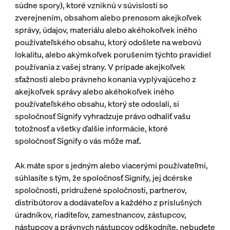
súdne spory), ktoré vzniknú v súvislosti so
zverejnením, obsahom alebo prenosom akejkoľvek
správy, údajov, materiálu alebo akéhokoľvek iného
používateľského obsahu, ktorý odošlete na webovú
lokalitu, alebo akýmkoľvek porušením týchto pravidiel
používania z vašej strany. V prípade akejkoľvek
sťažnosti alebo právneho konania vyplývajúceho z
akejkoľvek správy alebo akéhokoľvek iného
používateľského obsahu, ktorý ste odoslali, si
spoločnosť Signify vyhradzuje právo odhaliť vašu
totožnosť a všetky ďalšie informácie, ktoré
spoločnosť Signify o vás môže mať.
Ak máte spor s jedným alebo viacerými používateľmi,
súhlasíte s tým, že spoločnosť Signify, jej dcérske
spoločnosti, pridružené spoločnosti, partnerov,
distribútorov a dodávateľov a každého z príslušných
úradníkov, riaditeľov, zamestnancov, zástupcov,
nástupcov a právnych nástupcov odškodníte, nebudete