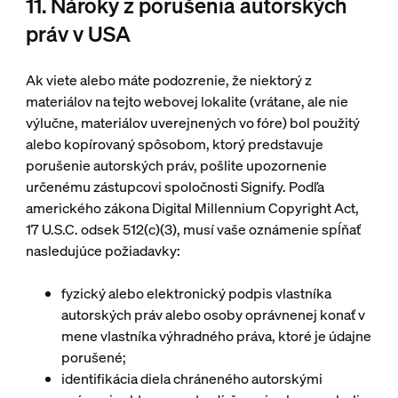
11. Nároky z porušenia autorských
práv v USA
Ak viete alebo máte podozrenie, že niektorý z
materiálov na tejto webovej lokalite (vrátane, ale nie
výlučne, materiálov uverejnených vo fóre) bol použitý
alebo kopírovaný spôsobom, ktorý predstavuje
porušenie autorských práv, pošlite upozornenie
určenému zástupcovi spoločnosti Signify. Podľa
amerického zákona Digital Millennium Copyright Act,
17 U.S.C. odsek 512(c)(3), musí vaše oznámenie spĺňať
nasledujúce požiadavky:
fyzický alebo elektronický podpis vlastníka
autorských práv alebo osoby oprávnenej konať v
mene vlastníka výhradného práva, ktoré je údajne
porušené;
identifikácia diela chráneného autorskými