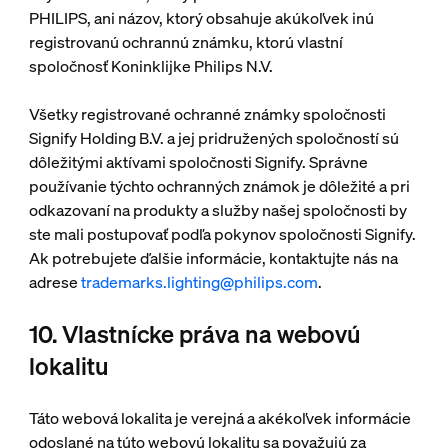
PHILIPS, ani názov, ktorý obsahuje akúkoľvek inú
registrovanú ochrannú známku, ktorú vlastní
spoločnosť Koninklijke Philips N.V.
Všetky registrované ochranné známky spoločnosti
Signify Holding B.V. a jej pridružených spoločností sú
dôležitými aktívami spoločnosti Signify. Správne
používanie týchto ochranných známok je dôležité a pri
odkazovaní na produkty a služby našej spoločnosti by
ste mali postupovať podľa pokynov spoločnosti Signify.
Ak potrebujete ďalšie informácie, kontaktujte nás na
adrese
trademarks.lighting@philips.com
.
10. Vlastnícke práva na webovú
lokalitu
Táto webová lokalita je verejná a akékoľvek informácie
odoslané na túto webovú lokalitu sa považujú za