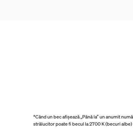
*Când un bec afișează „Până la” un anumit număr 
strălucitor poate fi becul la 2700 K (becuri al