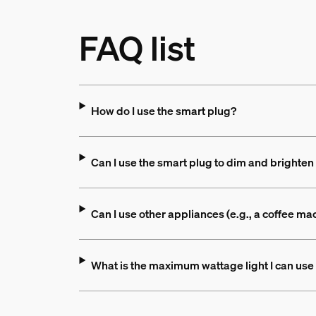
FAQ list
How do I use the smart plug?
Can I use the smart plug to dim and brighten
Can I use other appliances (e.g., a coffee m
What is the maximum wattage light I can use