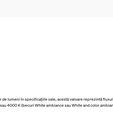
de lumeni în specificațiile sale, acestă valoare reprezintă fluxu
be) sau 4000 K (becuri White ambiance sau White and color ambia