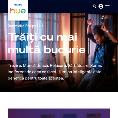
skip.to.main.content
Beneficiile Philips Hue
Trăiți cu mai
multă bucurie
Trezire. Muncă. Joacă. Relaxare. Sărbătoare. Somn.
Indiferent de ceea ce faceți, lumina inteligentă este
benefică pentru toate acestea.