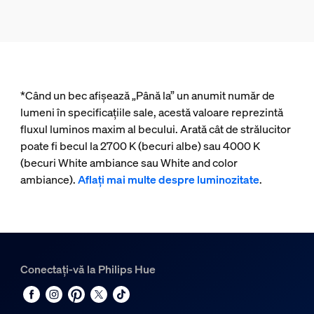
*Când un bec afișează „Până la” un anumit număr de
lumeni în specificațiile sale, acestă valoare reprezintă
fluxul luminos maxim al becului. Arată cât de strălucitor
poate fi becul la 2700 K (becuri albe) sau 4000 K
(becuri White ambiance sau White and color
ambiance).
Aflați mai multe despre luminozitate
.
Conectați-vă la Philips Hue