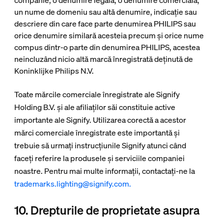
companie, o denumire legală, o denumire comercială,
un nume de domeniu sau altă denumire, indicație sau
descriere din care face parte denumirea PHILIPS sau
orice denumire similară acesteia precum și orice nume
compus dintr-o parte din denumirea PHILIPS, acestea
neincluzând nicio altă marcă înregistrată deținută de
Koninklijke Philips N.V.
Toate mărcile comerciale înregistrate ale Signify
Holding B.V. și ale afiliaților săi constituie active
importante ale Signify. Utilizarea corectă a acestor
mărci comerciale înregistrate este importantă și
trebuie să urmați instrucțiunile Signify atunci când
faceți referire la produsele și serviciile companiei
noastre. Pentru mai multe informații, contactați-ne la
trademarks.lighting@signify.com.
10. Drepturile de proprietate asupra