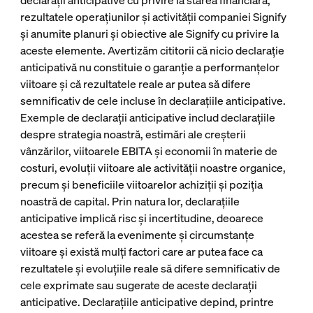
declarații anticipative cu privire la starea financiară,
rezultatele operațiunilor și activității companiei Signify
și anumite planuri și obiective ale Signify cu privire la
aceste elemente. Avertizăm cititorii că nicio declarație
anticipativă nu constituie o garanție a performanțelor
viitoare și că rezultatele reale ar putea să difere
semnificativ de cele incluse în declarațiile anticipative.
Exemple de declarații anticipative includ declarațiile
despre strategia noastră, estimări ale creșterii
vânzărilor, viitoarele EBITA și economii în materie de
costuri, evoluții viitoare ale activității noastre organice,
precum și beneficiile viitoarelor achiziții și poziția
noastră de capital. Prin natura lor, declarațiile
anticipative implică risc și incertitudine, deoarece
acestea se referă la evenimente și circumstanțe
viitoare și există mulți factori care ar putea face ca
rezultatele și evoluțiile reale să difere semnificativ de
cele exprimate sau sugerate de aceste declarații
anticipative. Declarațiile anticipative depind, printre