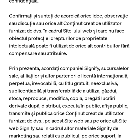
confidențială.
Confirmați și sunteți de acord că orice idee, observație
sau discuție sau orice alt Conținut creat de utilizator
furnizat de dvs. în cadrul Site-ului web și care nu face
obiectul protecției drepturilor de proprietate
intelectuală poate fi utilizat de orice alt contribuitor fără
compensare sau atribuire.
Prin prezenta, acordați companiei Signify, sucursalelor
sale, afiliaților și altor parteneri o licență internațională,
perpetuă, irevocabilă, cu titlu gratuit, neexclusivă,
sublicențiabilă și transferabilă de a utiliza, găzdui,
stoca, reproduce, modifica, copia, pregăti lucrări
derivate după, distribui, executa în public, afișa public,
transmite și publica orice Conținut creat de utilizator
furnizat de dvs., pe acest Site web sau pe orice alt Site
web Signify sau în cadrul altor materiale Signify de
marketing sau relații cu publicul, pe orice suport, la