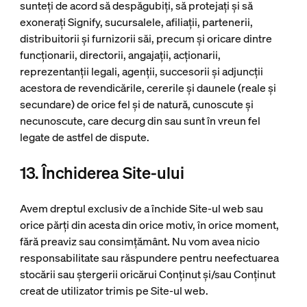
sunteți de acord să despăgubiți, să protejați și să
exonerați Signify, sucursalele, afiliații, partenerii,
distribuitorii și furnizorii săi, precum și oricare dintre
funcționarii, directorii, angajații, acționarii,
reprezentanții legali, agenții, succesorii și adjuncții
acestora de revendicările, cererile și daunele (reale și
secundare) de orice fel și de natură, cunoscute și
necunoscute, care decurg din sau sunt în vreun fel
legate de astfel de dispute.
13. Închiderea Site-ului
Avem dreptul exclusiv de a închide Site-ul web sau
orice părți din acesta din orice motiv, în orice moment,
fără preaviz sau consimțământ. Nu vom avea nicio
responsabilitate sau răspundere pentru neefectuarea
stocării sau ștergerii oricărui Conținut și/sau Conținut
creat de utilizator trimis pe Site-ul web.