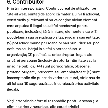
6. Contribuitor
Prin trimiterea oricărui Conținut creat de utilizator pe
Site-ul web, sunteți de acord că materialul va fi adecvat,
constructiv și relevant și nu va conține niciun element
care ar putea fi ilegal sau altfel neadecvat pentru
publicare, incluzând, fără limitare, elementele care (1)
pot defăima sau prejudicia o altă persoană sau entitate;
(2) pot aduce daune persoanelor sau bunurilor sau pot
defăima sau hărțui în alt fel o persoană sau o
organizație; (3) pot încălca orice drepturi legale ale
oricărei persoane (inclusiv dreptul la intimitate sau la
imagine publică); (4) sunt pornografice, obscene,
profane, vulgare, indecente sau amenințătoare (5) sunt
inacceptabile din punct de vedere cultural, etnic sau de
alt fel sau (6) sugerează sau încurajează orice activitate
ilegală.
Veți întreprinde eforturi rezonabile pentru a scana și a
elimina orice virusuri sau alte caracteristici