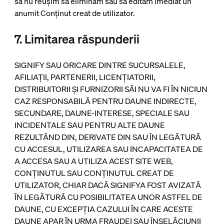
să nu reușim să eliminăm sau să edităm imediat un
anumit Conținut creat de utilizator.
7. Limitarea răspunderii
SIGNIFY SAU ORICARE DINTRE SUCURSALELE,
AFILIAȚII, PARTENERII, LICENȚIATORII,
DISTRIBUITORII ȘI FURNIZORII SĂI NU VA FI ÎN NICIUN
CAZ RESPONSABILĂ PENTRU DAUNE INDIRECTE,
SECUNDARE, DAUNE-INTERESE, SPECIALE SAU
INCIDENTALE SAU PENTRU ALTE DAUNE
REZULTÂND DIN, DERIVATE DIN SAU ÎN LEGĂTURĂ
CU ACCESUL, UTILIZAREA SAU INCAPACITATEA DE
A ACCESA SAU A UTILIZA ACEST SITE WEB,
CONȚINUTUL SAU CONȚINUTUL CREAT DE
UTILIZATOR, CHIAR DACĂ SIGNIFYA FOST AVIZATĂ
ÎN LEGĂTURĂ CU POSIBILITATEA UNOR ASTFEL DE
DAUNE, CU EXCEPȚIA CAZULUI ÎN CARE ACESTE
DAUNE APAR ÎN URMA FRAUDEI SAU ÎNȘELĂCIUNII