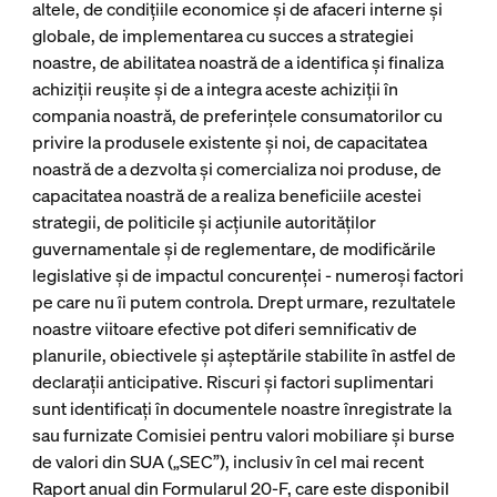
altele, de condițiile economice și de afaceri interne și
globale, de implementarea cu succes a strategiei
noastre, de abilitatea noastră de a identifica și finaliza
achiziții reușite și de a integra aceste achiziții în
compania noastră, de preferințele consumatorilor cu
privire la produsele existente și noi, de capacitatea
noastră de a dezvolta și comercializa noi produse, de
capacitatea noastră de a realiza beneficiile acestei
strategii, de politicile și acțiunile autorităților
guvernamentale și de reglementare, de modificările
legislative și de impactul concurenței - numeroși factori
pe care nu îi putem controla. Drept urmare, rezultatele
noastre viitoare efective pot diferi semnificativ de
planurile, obiectivele și așteptările stabilite în astfel de
declarații anticipative. Riscuri și factori suplimentari
sunt identificați în documentele noastre înregistrate la
sau furnizate Comisiei pentru valori mobiliare și burse
de valori din SUA („SEC”), inclusiv în cel mai recent
Raport anual din Formularul 20-F, care este disponibil