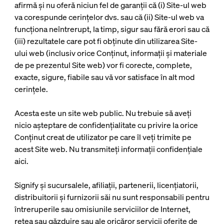
afirmă și nu oferă niciun fel de garanții că (i) Site-ul web
va corespunde cerințelor dvs. sau că (ii) Site-ul web va
funcționa neîntrerupt, la timp, sigur sau fără erori sau că
(iii) rezultatele care pot fi obținute din utilizarea Site-
ului web (inclusiv orice Conținut, informații și materiale
de pe prezentul Site web) vor fi corecte, complete,
exacte, sigure, fiabile sau vă vor satisface în alt mod
cerințele.
Acesta este un site web public. Nu trebuie să aveți
nicio așteptare de confidențialitate cu privire la orice
Conținut creat de utilizator pe care îl veți trimite pe
acest Site web. Nu transmiteți informații confidențiale
aici.
Signify și sucursalele, afiliații, partenerii, licențiatorii,
distribuitorii și furnizorii săi nu sunt responsabili pentru
întreruperile sau omisiunile serviciilor de Internet,
rețea sau găzduire sau ale oricăror servicii oferite de