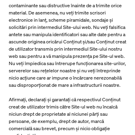
contaminante sau distructive înainte de a trimite orice
material. De asemenea, nu veți trimite scrisori
electronice in lanț, scheme piramidale, sondaje și
solicitări prin intermediul Site-ului web. Nu veți falsifica
antete sau manipula identificatori sau alte date pentru a
ascunde originea oricărui Conținut și/sau Conținut creat
de utilizator transmis prin intermediul Site-ului nostru
web sau pentru a vă manipula prezența pe Site-ul web.
Nu veți împiedica sau întrerupe funcționarea site-urilor,
serverelor sau rețelelor noastre și nu veți întreprinde
nicio acțiune care ar impune o încărcare nerezonabilă
sau disproporționat de mare a infrastructurii noastre.
Afirmați, declarați și garantați că respectivul Conținut
creat de utilizator trimis către Site-ul web nu încalcă
niciun drept de proprietate al niciunei părți sau
persoane, de exemplu, drept de autor, marcă
comercială sau brevet, precum și nicio obligație