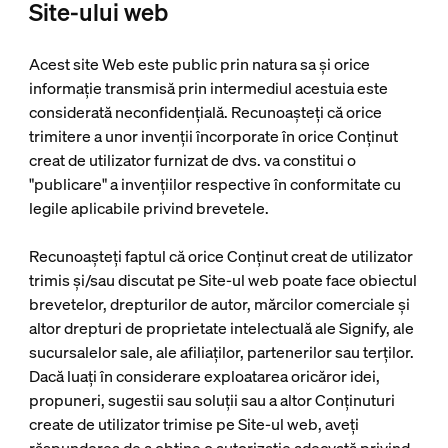
Site-ului web
Acest site Web este public prin natura sa și orice
informație transmisă prin intermediul acestuia este
considerată neconfidențială. Recunoașteți că orice
trimitere a unor invenții încorporate în orice Conținut
creat de utilizator furnizat de dvs. va constitui o
"publicare" a invențiilor respective în conformitate cu
legile aplicabile privind brevetele.
Recunoașteți faptul că orice Conținut creat de utilizator
trimis și/sau discutat pe Site-ul web poate face obiectul
brevetelor, drepturilor de autor, mărcilor comerciale și
altor drepturi de proprietate intelectuală ale Signify, ale
sucursalelor sale, ale afiliaților, partenerilor sau terților.
Dacă luați în considerare exploatarea oricăror idei,
propuneri, sugestii sau soluții sau a altor Conținuturi
create de utilizator trimise pe Site-ul web, aveți