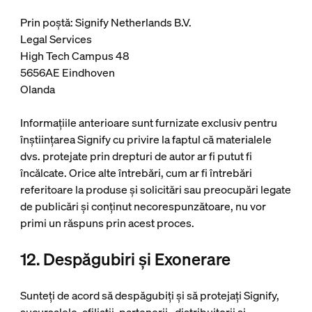
Prin poștă: Signify Netherlands B.V.
Legal Services
High Tech Campus 48
5656AE Eindhoven
Olanda
Informațiile anterioare sunt furnizate exclusiv pentru
înștiințarea Signify cu privire la faptul că materialele
dvs. protejate prin drepturi de autor ar fi putut fi
încălcate. Orice alte întrebări, cum ar fi întrebări
referitoare la produse și solicitări sau preocupări legate
de publicări și conținut necorespunzătoare, nu vor
primi un răspuns prin acest proces.
12. Despăgubiri și Exonerare
Sunteți de acord să despăgubiți și să protejați Signify,