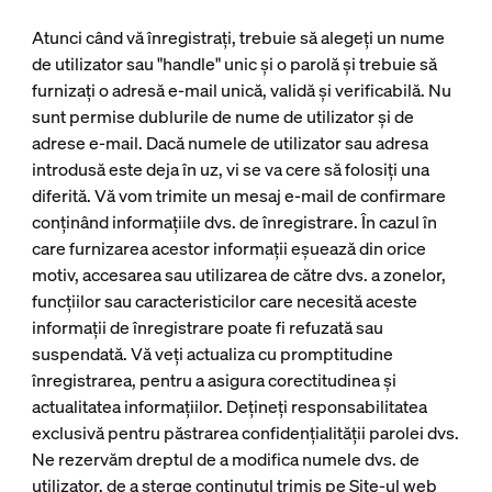
Atunci când vă înregistrați, trebuie să alegeți un nume
de utilizator sau "handle" unic și o parolă și trebuie să
furnizați o adresă e-mail unică, validă și verificabilă. Nu
sunt permise dublurile de nume de utilizator și de
adrese e-mail. Dacă numele de utilizator sau adresa
introdusă este deja în uz, vi se va cere să folosiți una
diferită. Vă vom trimite un mesaj e-mail de confirmare
conținând informațiile dvs. de înregistrare. În cazul în
care furnizarea acestor informații eșuează din orice
motiv, accesarea sau utilizarea de către dvs. a zonelor,
funcțiilor sau caracteristicilor care necesită aceste
informații de înregistrare poate fi refuzată sau
suspendată. Vă veți actualiza cu promptitudine
înregistrarea, pentru a asigura corectitudinea și
actualitatea informațiilor. Dețineți responsabilitatea
exclusivă pentru păstrarea confidențialității parolei dvs.
Ne rezervăm dreptul de a modifica numele dvs. de
utilizator, de a șterge conținutul trimis pe Site-ul web