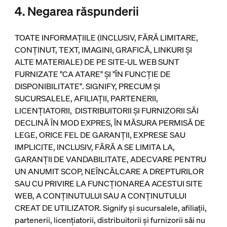
4. Negarea răspunderii
TOATE INFORMAȚIILE (INCLUSIV, FĂRĂ LIMITARE,
CONȚINUT, TEXT, IMAGINI, GRAFICĂ, LINKURI ȘI
ALTE MATERIALE) DE PE SITE-UL WEB SUNT
FURNIZATE "CA ATARE" ȘI "ÎN FUNCȚIE DE
DISPONIBILITATE". SIGNIFY, PRECUM ȘI
SUCURSALELE, AFILIAȚII, PARTENERII,
LICENȚIATORII, DISTRIBUITORII ȘI FURNIZORII SĂI
DECLINĂ ÎN MOD EXPRES, ÎN MĂSURA PERMISĂ DE
LEGE, ORICE FEL DE GARANȚII, EXPRESE SAU
IMPLICITE, INCLUSIV, FĂRĂ A SE LIMITA LA,
GARANȚII DE VANDABILITATE, ADECVARE PENTRU
UN ANUMIT SCOP, NEÎNCĂLCARE A DREPTURILOR
SAU CU PRIVIRE LA FUNCȚIONAREA ACESTUI SITE
WEB, A CONȚINUTULUI SAU A CONȚINUTULUI
CREAT DE UTILIZATOR. Signify și sucursalele, afiliații,
partenerii, licențiatorii, distribuitorii și furnizorii săi nu