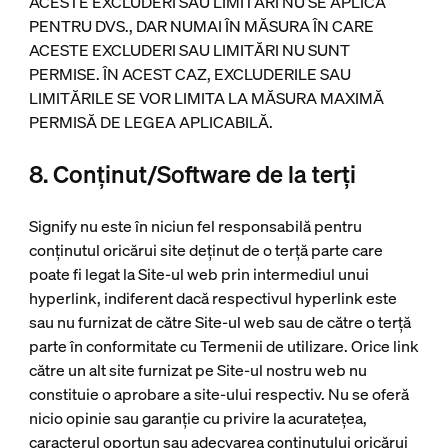
ACESTE EXCLUDERI SAU LIMITĂRI NU SE APLICĂ
PENTRU DVS., DAR NUMAI ÎN MĂSURA ÎN CARE
ACESTE EXCLUDERI SAU LIMITĂRI NU SUNT
PERMISE. ÎN ACEST CAZ, EXCLUDERILE SAU
LIMITĂRILE SE VOR LIMITA LA MĂSURA MAXIMĂ
PERMISĂ DE LEGEA APLICABILĂ.
8. Conținut/Software de la terți
Signify nu este în niciun fel responsabilă pentru
conținutul oricărui site deținut de o terță parte care
poate fi legat la Site-ul web prin intermediul unui
hyperlink, indiferent dacă respectivul hyperlink este
sau nu furnizat de către Site-ul web sau de către o terță
parte în conformitate cu Termenii de utilizare. Orice link
către un alt site furnizat pe Site-ul nostru web nu
constituie o aprobare a site-ului respectiv. Nu se oferă
nicio opinie sau garanție cu privire la acuratețea,
caracterul oportun sau adecvarea conținutului oricărui