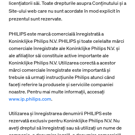
licențiatorii săi. Toate drepturile asupra Conținutului și a
Site-ului web care nu sunt acordate în mod explicit în
prezentul sunt rezervate.
PHILIPS este marcă comercială înregistrată a
Koninklijke Philips N.V. PHILIPS și toate celelalte mărci
comerciale înregistrate ale Koninklijke Philips N.V. și
ale afiliaților săi constituie active importante ale
Koninklijke Philips N.V. Utilizarea corectă a acestor
mărci comerciale înregistrate este importantă și
trebuie să urmați instrucțiunile Philips atunci când
faceți referire la produsele și serviciile companiei
noastre. Pentru mai multe informaţii, accesați
www.ip.philips.com
.
Utilizarea și înregistrarea denumirii PHILIPS este
rezervată exclusiv pentru Koninklijke Philips N.V. Nu
aveți dreptul să înregistrați sau să utilizați un nume de