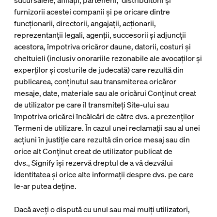
sucursalele, afiliații, partenerii, distribuitorii și
furnizorii acestei companii și pe oricare dintre
funcționarii, directorii, angajații, acționarii,
reprezentanții legali, agenții, succesorii și adjuncții
acestora, împotriva oricăror daune, datorii, costuri și
cheltuieli (inclusiv onorariile rezonabile ale avocaților și
experților și costurile de judecată) care rezultă din
publicarea, conținutul sau transmiterea oricăror
mesaje, date, materiale sau ale oricărui Conținut creat
de utilizator pe care îl transmiteți Site-ului sau
împotriva oricărei încălcări de către dvs. a prezenților
Termeni de utilizare. În cazul unei reclamații sau al unei
acțiuni în justiție care rezultă din orice mesaj sau din
orice alt Conținut creat de utilizator publicat de
dvs., Signify își rezervă dreptul de a vă dezvălui
identitatea și orice alte informații despre dvs. pe care
le-ar putea deține.
Dacă aveți o dispută cu unul sau mai mulți utilizatori,