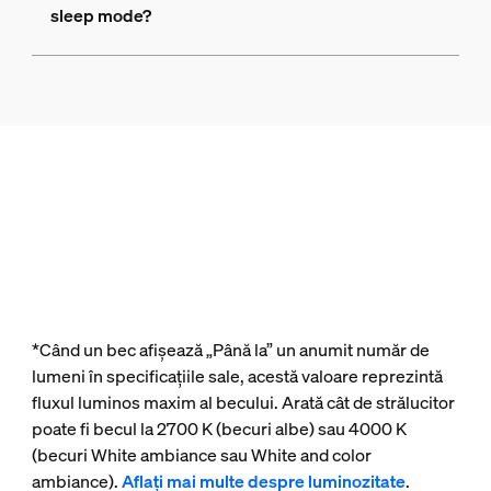
sleep mode?
*Când un bec afișează „Până la” un anumit număr de
lumeni în specificațiile sale, acestă valoare reprezintă
fluxul luminos maxim al becului. Arată cât de strălucitor
poate fi becul la 2700 K (becuri albe) sau 4000 K
(becuri White ambiance sau White and color
ambiance).
Aflați mai multe despre luminozitate
.