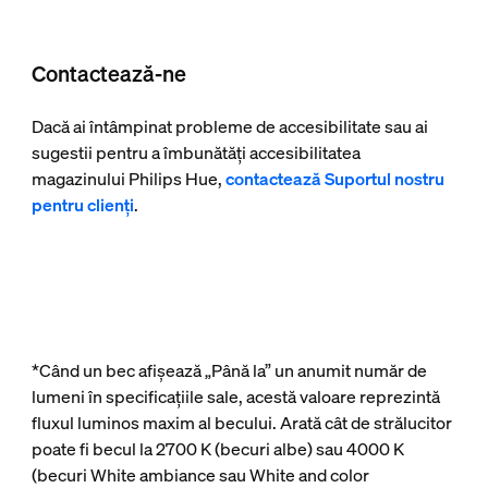
Contactează-ne
Dacă ai întâmpinat probleme de accesibilitate sau ai
sugestii pentru a îmbunătăți accesibilitatea
magazinului Philips Hue,
contactează Suportul nostru
pentru clienți
.
*Când un bec afișează „Până la” un anumit număr de
lumeni în specificațiile sale, acestă valoare reprezintă
fluxul luminos maxim al becului. Arată cât de strălucitor
poate fi becul la 2700 K (becuri albe) sau 4000 K
(becuri White ambiance sau White and color