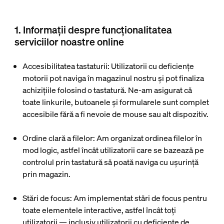
1. Informații despre funcționalitatea
serviciilor noastre online
Accesibilitatea tastaturii:
Utilizatorii cu deficiențe
motorii pot naviga în magazinul nostru și pot finaliza
achizițiile folosind o tastatură. Ne-am asigurat că
toate linkurile, butoanele și formularele sunt complet
accesibile fără a fi nevoie de mouse sau alt dispozitiv.
Ordine clară a filelor
: Am organizat ordinea filelor în
mod logic, astfel încât utilizatorii care se bazează pe
controlul prin tastatură să poată naviga cu ușurință
prin magazin.
Stări de focus
: Am implementat stări de focus pentru
toate elementele interactive, astfel încât toți
utilizatorii — inclusiv utilizatorii cu deficiențe de