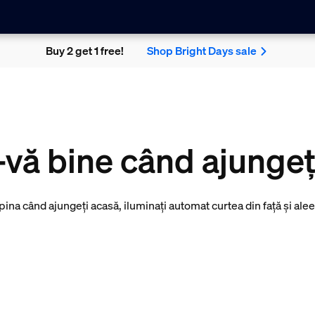
Buy 2 get 1 free!
Shop Bright Days sale
i-vă bine când ajungeț
ina când ajungeți acasă, iluminați automat curtea din față și alee