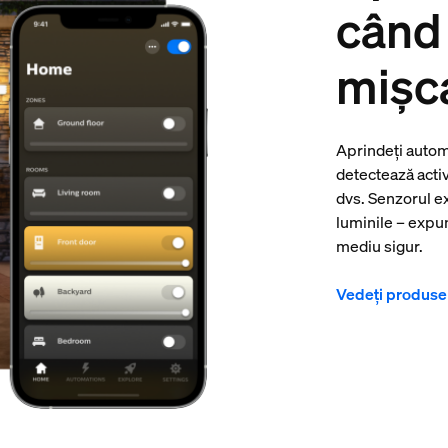
când
mișc
Aprindeți autom
detectează activi
dvs. Senzorul e
luminile – expu
mediu sigur.
Vedeți produse