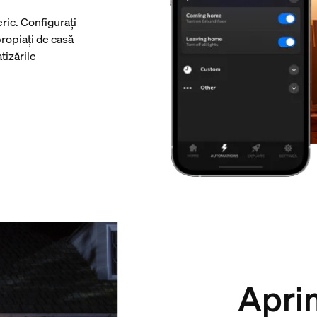
ric. Configurați
ropiați de casă
tizările
Aprin