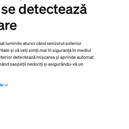
 se detectează
are
at luminile atunci când senzorul exterior
tate și vă veți simți mai în siguranță în mediul
xterior detectează mișcarea și aprinde automat
nând oaspeții nedoriți și asigurându-vă un
le