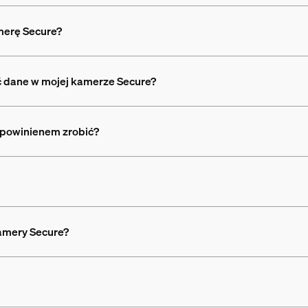
merę Secure?
ć dane w mojej kamerze Secure?
 powinienem zrobić?
amery Secure?