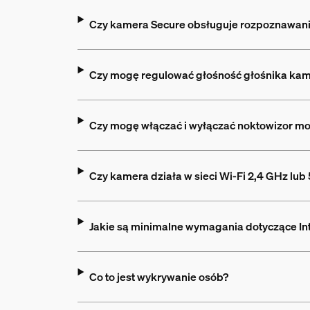
Czy kamera Secure obsługuje rozpoznawani
Czy mogę regulować głośność głośnika ka
Czy mogę włączać i wyłączać noktowizor mo
Czy kamera działa w sieci Wi-Fi 2,4 GHz lub
Jakie są minimalne wymagania dotyczące In
Co to jest wykrywanie osób?