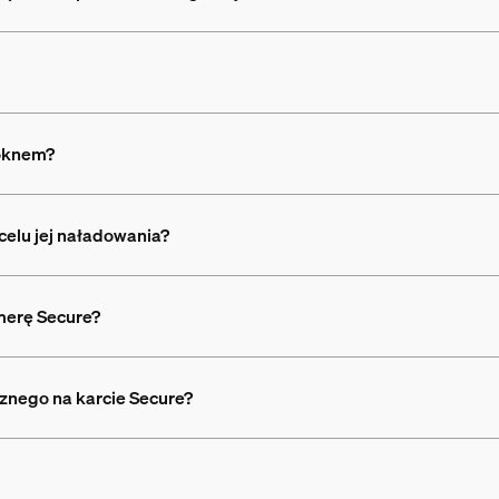
 oknem?
celu jej naładowania?
merę Secure?
znego na karcie Secure?