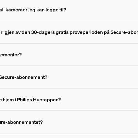
l kameraer jeg kan legge til?
r igjen av den 30-dagers gratis prøveperioden på Secure-ab
nnementer?
 et Secure-abonnement?
e hjem i Philips Hue-appen?
cure-abonnementet?