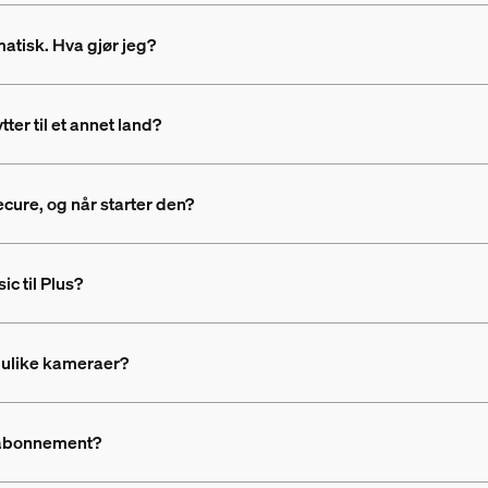
atisk. Hva gjør jeg?
ter til et annet land?
cure, og når starter den?
c til Plus?
 ulike kameraer?
e-abonnement?