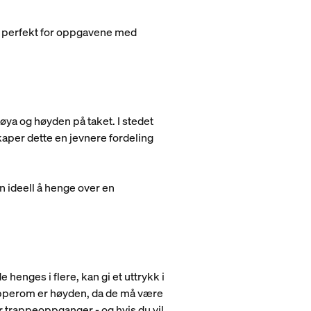
n, perfekt for oppgavene med
øya og høyden på taket. I stedet
aper dette en jevnere fordeling
n ideell å henge over en
henges i flere, kan gi et uttrykk i
trapperom er høyden, da de må være
or trappeoppganger - og hvis du vil