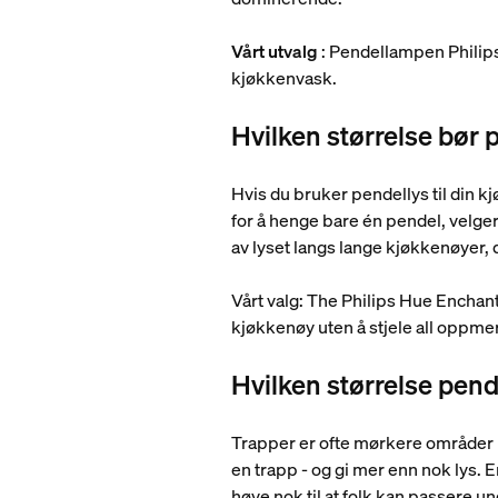
Vårt utvalg
: Pendellampen Philips
kjøkkenvask.
Hvilken størrelse bør
Hvis du bruker pendellys til din k
for å henge bare én pendel, velge
av lyset langs lange kjøkkenøyer
Vårt valg: The Philips Hue Enchan
kjøkkenøy uten å stjele all oppm
Hvilken størrelse pend
Trapper er ofte mørkere områder i b
en trapp - og gi mer enn nok lys. 
høye nok til at folk kan passere un