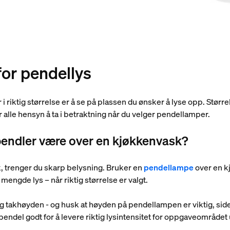
for pendellys
i riktig størrelse er å se på plassen du ønsker å lyse opp. Stør
 alle hensyn å ta i betraktning når du velger pendellamper.
 pendler være over en kjøkkenvask?
, trenger du skarp belysning. Bruker en
pendellampe
over en k
 mengde lys – når riktig størrelse er valgt.
 takhøyden - og husk at høyden på pendellampen er viktig, siden 
ndel godt for å levere riktig lysintensitet for oppgaveområdet 