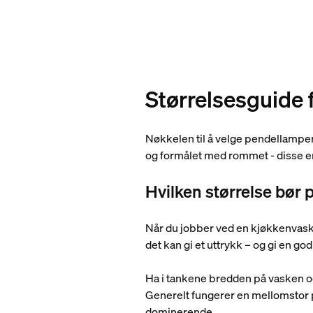
Størrelsesguide 
Nøkkelen til å velge pendellamper 
og formålet med rommet - disse er
Hvilken størrelse bør
Når du jobber ved en kjøkkenvask
det kan gi et uttrykk – og gi en god
Ha i tankene bredden på vasken og
Generelt fungerer en mellomstor pe
dominerende.