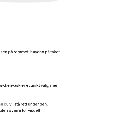
relsen på rommet, høyden på taket
jøkkenvask er et unikt valg, men
du vil stå rett under den.
uten å være for visuelt