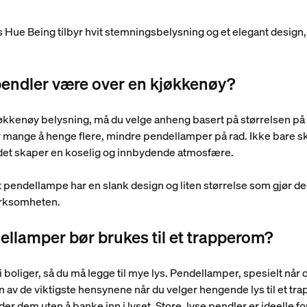
 Hue Being tilbyr hvit stemningsbelysning og et elegant desig
 pendler være over en kjøkkenøy?
jøkkenøy belysning, må du velge anheng basert på størrelsen på 
r mange å henge flere, mindre pendellamper på rad. Ikke bare sk
, det skaper en koselig og innbydende atmosfære.
t pendellampe har en slank design og liten størrelse som gjør de
erksomheten.
ellamper bør brukes til et trapperom?
oliger, så du må legge til mye lys. Pendellamper, spesielt når de 
En av de viktigste hensynene når du velger hengende lys til et 
der dem uten å banke inn i lyset. Store, lyse pendler er ideelle f