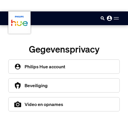
skip.to.main.content
Gegevensprivacy
Philips Hue account
Beveiliging
Video en opnames