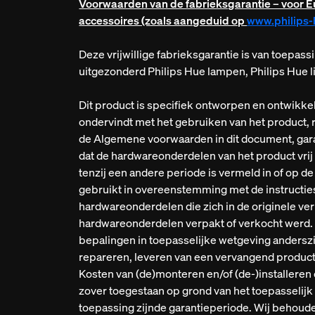
Voorwaarden van de fabrieksgarantie – voor Eu
accessoires (zoals aangeduid op
www.philips
Deze vrijwillige fabrieksgarantie is van toepas
uitgezonderd Philips Hue lampen, Philips Hue l
Dit product is specifiek ontworpen en ontwikke
ondervindt met het gebruiken van het product,
de Algemene voorwaarden in dit document, gara
dat de hardwareonderdelen van het product vrij 
tenzij een andere periode is vermeld in of op d
gebruikt in overeenstemming met de instructies
hardwareonderdelen die zich in de originele ve
hardwareonderdelen verpakt of verkocht werd. We
bepalingen in toepasselijke wetgeving anderszin
repareren, leveren van een vervangend product 
Kosten van (de)monteren en/of (de‑)installeren 
zover toegestaan op grond van het toepasselijk 
toepassing zijnde garantieperiode. Wij behouden