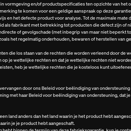
n vormgeving en/of productspecificaties ten opzichte van het ori
nmerking te komen voor een geldige aanspraak op deze garantie
js en het defecte product voor analyse. Tot de maximale mate d
d als fabrikant met betrekking tot producten die defect zijn of n
 indirecte of gevolgschade (met inbegrip van maar niet beperkt t
 zoals het regelmatig onderhouden, bewaren of herstellen van g
chten die los staan van de rechten die worden verleend door de w
op je wettelijke rechten en dat je wettelijke rechten niet worde
eisten, heb je wettelijke rechten die je kosteloos kunt uitoefenen
vervangen door ons Beleid voor beëindiging van ondersteuning v
ing met haar Beleid voor beëindiging van ondersteuning, dat je 
n een land anders dan het land waarin je het product hebt aange
arin je je product hebt aangeschaft.
odig hebt binnen de termijn van deze fabrieksgarantie, kun je c