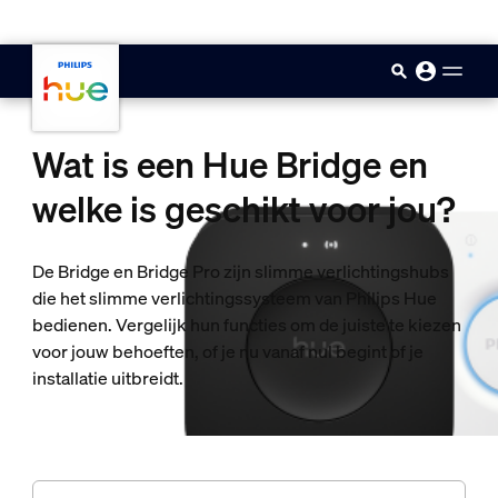
skip.to.main.content
Wat is een Hue Bridge en
welke is geschikt voor jou?
De Bridge en Bridge Pro zijn slimme verlichtingshubs
die het slimme verlichtingssysteem van Philips Hue
bedienen. Vergelijk hun functies om de juiste te kiezen
voor jouw behoeften, of je nu vanaf nul begint of je
installatie uitbreidt.