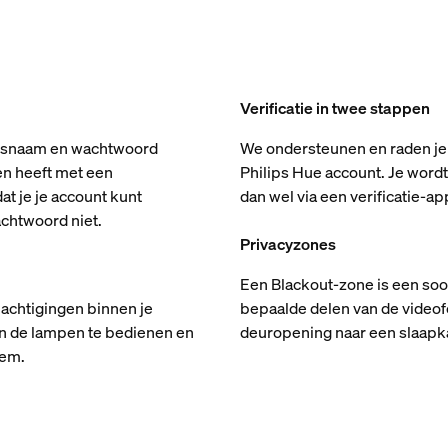
Verificatie in twee stappen
kersnaam en wachtwoord
We ondersteunen en raden je 
en heeft met een
Philips Hue account. Je wordt
t je je account kunt
dan wel via een verificatie-a
chtwoord niet.
Privacyzones
Een Blackout-zone is een soo
achtigingen binnen je
bepaalde delen van de videof
en de lampen te bedienen en
deuropening naar een slaapka
eem.