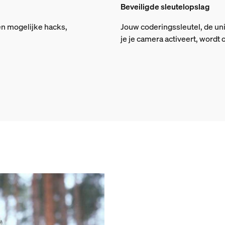
Beveiligde sleutelopslag
en mogelijke hacks,
Jouw coderingssleutel, de u
je je camera activeert, wordt 