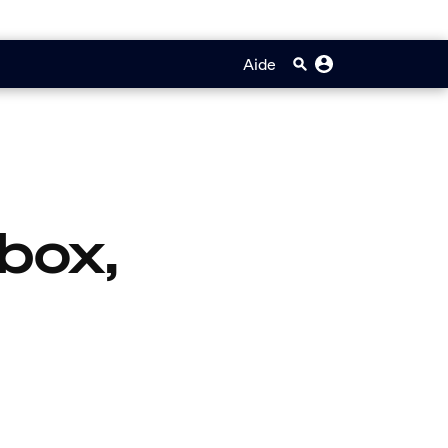
Aide
box,