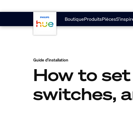
skip.to.main.content
Boutique
Produits
Pièces
S'inspir
Guide d’installation
How to set
switches, 