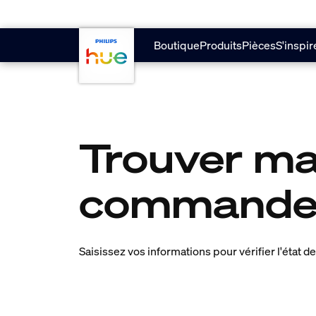
skip.to.main.content
Boutique
Produits
Pièces
S'inspir
Trouver m
command
Saisissez vos informations pour vérifier l'état