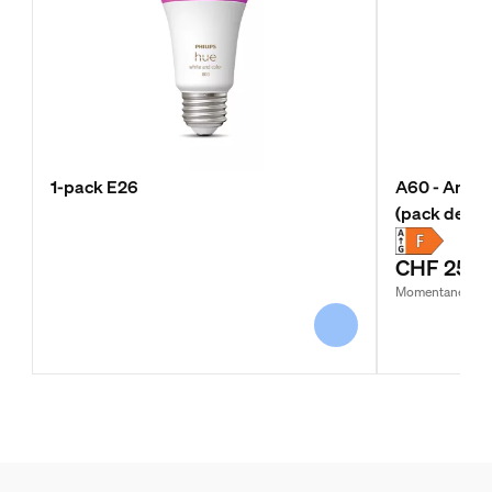
1-pack E26
A60 - Ampou
(pack de 4)
CHF 250.
Momentanément 