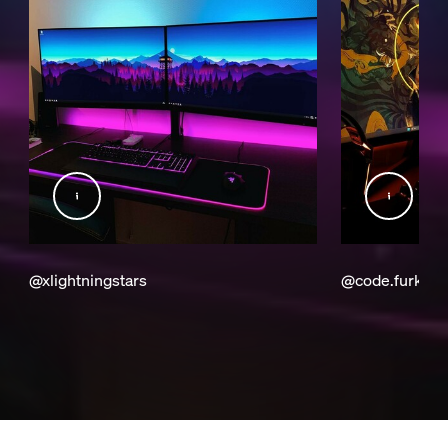
@xlightningstars
@code.furkan