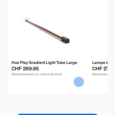
Hue Play Gradient Light Tube Large
Lampe à pos
CHF 269.95
CHF 275.
Momentanément en rupture de stock
Momentanément 