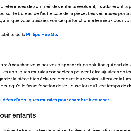
préférences de sommeil des enfants évoluent, ils adoreront la po
u sur le bureau de l'autre côté de la pièce. Les veilleuses portab
 afin que vous puissiez voir ce qui fonctionne le mieux pour vot
abilité de la
Philips Hue Go
.
re à coucher, vous pouvez disposer d’une solution qui sert de l
 Les appliques murales connectées peuvent être ajustées en fo
garder la pièce bien éclairée pendant les devoirs, atténuer la lu
 pour qu'elle fasse fonction de veilleuse lorsqu'il est temps de d
s idées d'appliques murales pour chambre à coucher
.
pour enfants
oivent être à portée de main et faciles à utiliser, afin que vos 