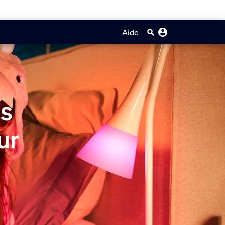
Aide
ts
ur