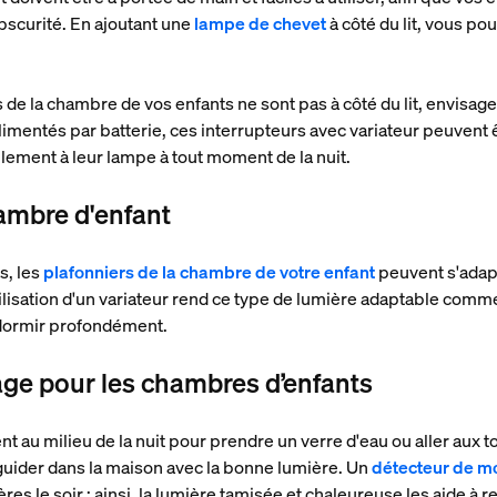
bscurité. En ajoutant une
lampe de chevet
à côté du lit, vous po
 de la chambre de vos enfants ne sont pas à côté du lit, envisage
alimentés par batterie, ces interrupteurs avec variateur peuvent ê
lement à leur lampe à tout moment de la nuit.
hambre d'enfant
s, les
plafonniers de la chambre de votre enfant
peuvent s'adapt
utilisation d'un variateur rend ce type de lumière adaptable comm
à dormir profondément.
rage pour les chambres d’enfants
 au milieu de la nuit pour prendre un verre d'eau ou aller aux toil
uider dans la maison avec la bonne lumière. Un
détecteur de 
es le soir : ainsi, la lumière tamisée et chaleureuse les aide à 