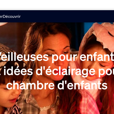
er
Découvrir
eilleuses pour enfan
t idées d'éclairage po
chambre d'enfants