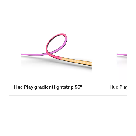
Hue Play gradient lightstrip 55"
Hue Play gra