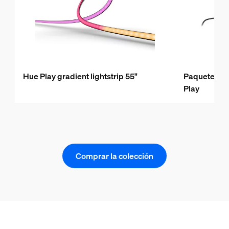
Hue Play gradient lightstrip 55"
Paquete de 
Play
Comprar la colección