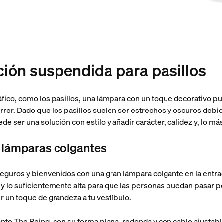
ción suspendida para pasillos
fico, como los pasillos, una lámpara con un toque decorativo p
er. Dado que los pasillos suelen ser estrechos y oscuros debido
e ser una solución con estilo y añadir carácter, calidez y, lo má
n lámparas colgantes
seguros y bienvenidos con una gran lámpara colgante en la entra
 y lo suficientemente alta para que las personas puedan pasar po
r un toque de grandeza a tu vestíbulo.
ante The Being, con su forma plana, redonda y con cable ajustabl