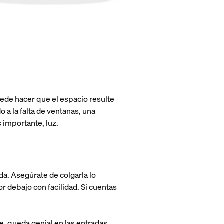
uede hacer que el espacio resulte
 a la falta de ventanas, una
s importante, luz.
da. Asegúrate de colgarla lo
r debajo con facilidad. Si cuentas
e, queda genial en las entradas.