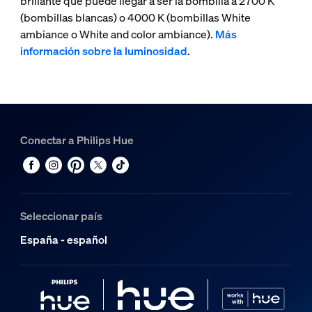
brillante que puede llegar a ser la bombilla a 2700 K
(bombillas blancas) o 4000 K (bombillas White
ambiance o White and color ambiance).
Más
información sobre la luminosidad
.
Conectar a Philips Hue
Seleccionar país
España - español