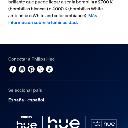
brillante que puede llegar a ser la bombilla a 2700 K
(bombillas blancas) o 4000 K (bombillas White
ambiance o White and color ambiance).
Más
información sobre la luminosidad
.
Conectar a Philips Hue
Seleccionar país
España - español