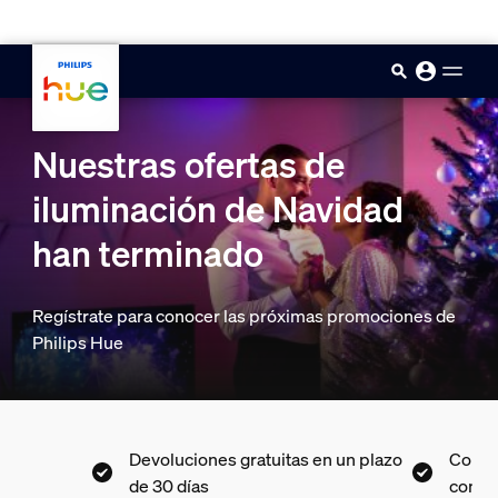
skip.to.main.content
Nuestras ofertas de
iluminación de Navidad
han terminado
Regístrate para conocer las próximas promociones de
Philips Hue
Devoluciones gratuitas en un plazo
Compra ahora, paga m
de 30 días
con Klarna