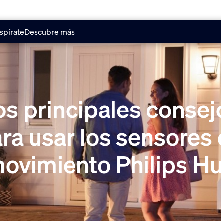
spírate
Descubre más
os principales consej
ra usar los sensores
ovimiento Philips H