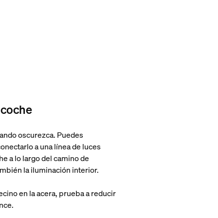
 coche
 cuando oscurezca. Puedes
onectarlo a una línea de luces
che a lo largo del camino de
mbién la iluminación interior.
cino en la acera, prueba a reducir
ance.