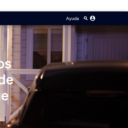
Ayuda
os
 de
ue