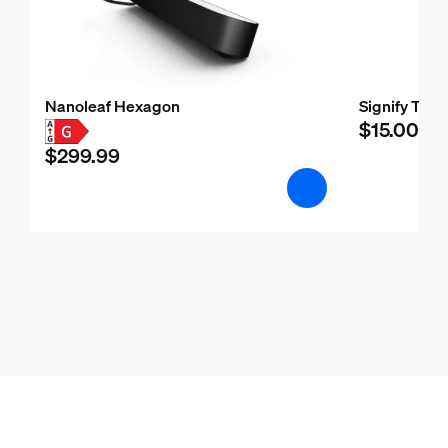
Nanoleaf Hexagon
Signify Test
$15.00
$299.99