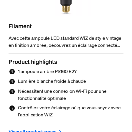
Filament
Avec cette ampoule LED standard WiZ de style vintage
en finition ambrée, découvrez un éclairage connecté
pensé pour la vie quotidienne. Son look classique et sa
finition ambrée complèteront parfaitement vos
Product highlights
luminaires déco. Pour créer l'ambiance qui vous
1 ampoule ambre PS160 E27
convient, choisissez une lumière blanche plus ou
moins chaude. Vous pouvez créer des programmes
Lumière blanche froide à chaude
d'allumage et d'extinction de vos lampes pour la
Nécessitent une connexion Wi-Fi pour une
semaine ou selon un jour précis, et commander le
fonctionnalité optimale
système via votre smartphone ou à la voix. Vous
Contrôlez votre éclairage où que vous soyez avec
pouvez même y accéder à distance. Pas besoin de
l'application WiZ
matériel spécial : les lampes WiZ se connectent
directement au Wi-Fi.
View all product specs