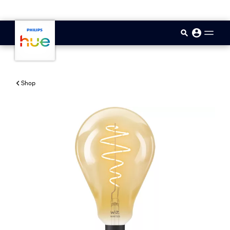
skip.to.main.content
Shop