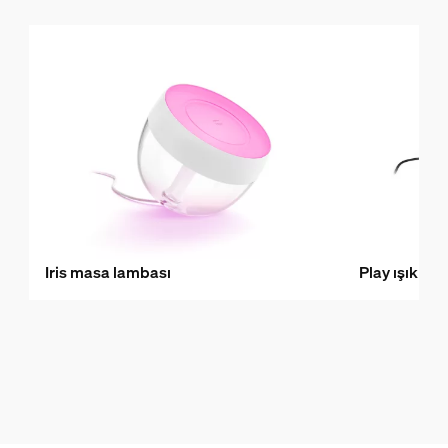
Iris masa lambası
Play ışık çu