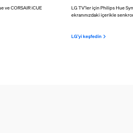
 Hue ve CORSAIR iCUE
LG TV'ler için Philips Hue Sy
ekranınızdaki içerikle senkro
LG'yi keşfedin