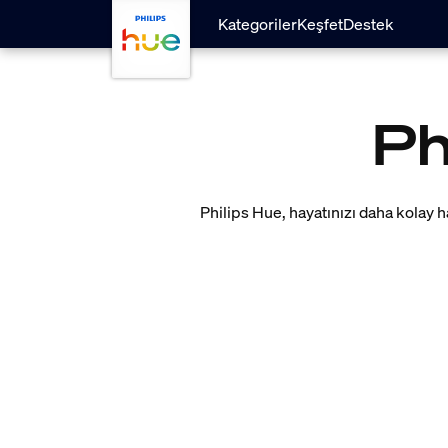
skip.to.main.content
Kategoriler
Keşfet
Destek
Ph
Philips Hue, hayatınızı daha kolay ha