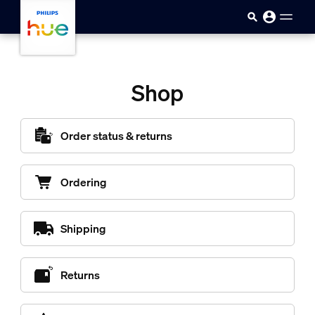
skip.to.main.content
Shop
Order status & returns
Ordering
Shipping
Returns