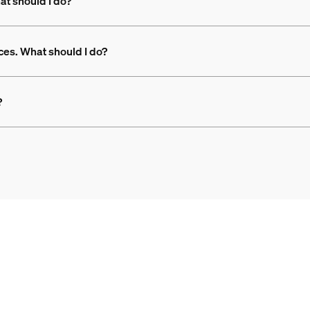
at should I do?
ces. What should I do?
?