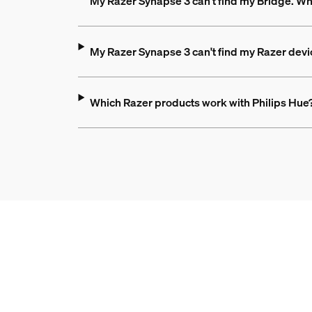
My Razer Synapse 3 can't find my Bridge. Wh
My Razer Synapse 3 can't find my Razer devi
Which Razer products work with Philips Hue