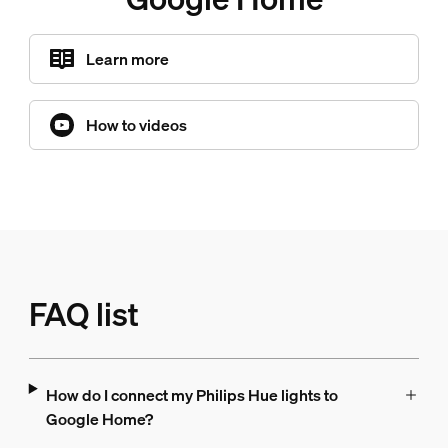
Learn more
How to videos
FAQ list
How do I connect my Philips Hue lights to
Google Home?